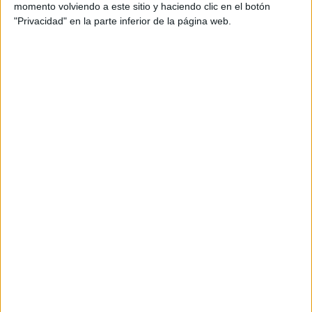
momento volviendo a este sitio y haciendo clic en el botón
"Privacidad" en la parte inferior de la página web.
Terminamos la frase con ayuda de la
imagen
Publicado el 4 octubre, 2025
El desarrollo del lenguaje escrito en los niños se
fortalece cuando les ofrecemos actividades creativas y
guiadas que los motiven a expresarse. Hoy
compartimos un recurso práctico: tarjetas con frases
[…]
SEGUIR LEYENDO