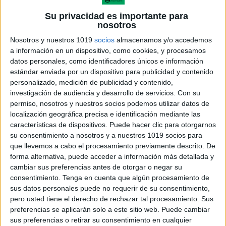
Su privacidad es importante para
nosotros
Nosotros y nuestros 1019
socios
almacenamos y/o accedemos
Texto e imagen: juego de asociación para
a información en un dispositivo, como cookies, y procesamos
comprender mejor
datos personales, como identificadores únicos e información
Publicado el 10 diciembre, 2025
estándar enviada por un dispositivo para publicidad y contenido
personalizado, medición de publicidad y contenido,
La comprensión lectora se fortalece cuando los
investigación de audiencia y desarrollo de servicios.
Con su
alumnos son capaces de relacionar lo que leen con
permiso, nosotros y nuestros socios podemos utilizar datos de
elementos visuales cercanos a su entorno. Por esa
localización geográfica precisa e identificación mediante las
razón, esta colección de tarjetas propone […]
características de dispositivos. Puede hacer clic para otorgarnos
su consentimiento a nosotros y a nuestros 1019 socios para
SEGUIR LEYENDO
que llevemos a cabo el procesamiento previamente descrito. De
forma alternativa, puede acceder a información más detallada y
cambiar sus preferencias antes de otorgar o negar su
consentimiento.
Tenga en cuenta que algún procesamiento de
sus datos personales puede no requerir de su consentimiento,
pero usted tiene el derecho de rechazar tal procesamiento. Sus
preferencias se aplicarán solo a este sitio web. Puede cambiar
sus preferencias o retirar su consentimiento en cualquier