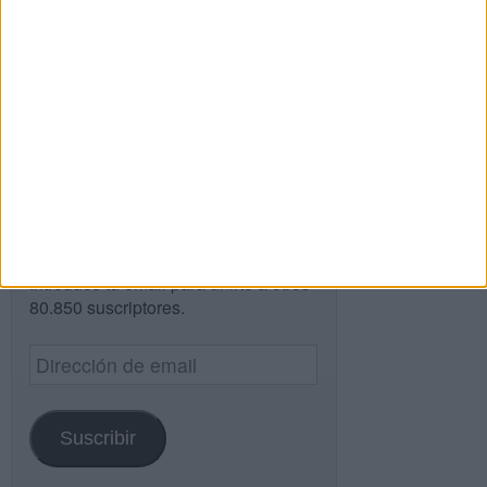
Buscar
Buscar
¿TE GUSTA NUESTRO MATERIAL?
Introduce tu email para unirte a otros
80.850 suscriptores.
Dirección
de
email
Suscribir