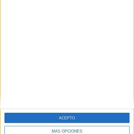
través de la interpretación de imágenes y la
formulación de frases relacionadas. ¿En […]
SEGUIR LEYENDO
ACEPTO
Juego de comprensión lectora: Adivina
quién es su hermano
MÁS OPCIONES