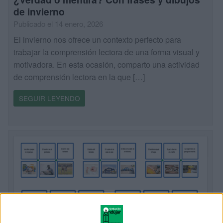
de invierno
Publicado el 14 enero, 2026
El invierno nos ofrece un contexto perfecto para
trabajar la comprensión lectora de una forma visual y
motivadora. En esta ocasión, comparto una actividad
de comprensión lectora en la que […]
SEGUIR LEYENDO