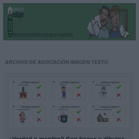
ARCHIVO DE ASOCIACIÓN IMAGEN TEXTO
¿Verdad o mentira? Con frases y dibujos