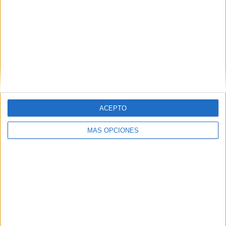
Asociación
palabra –
imagen
Escribe tu frase:
Tarjetas de
composición
visual
Detectives del
ACEPTO
dibujo: Lee la
pista y completa
el rostro
MÁS OPCIONES
Etiquetas:
asociación imagen texto
completar la frase
neae
tarjetas imprimibles
TEA
terminar la frase