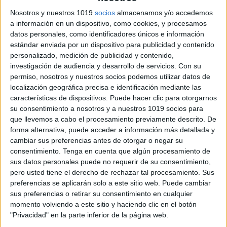
Nosotros y nuestros 1019
socios
almacenamos y/o accedemos
a información en un dispositivo, como cookies, y procesamos
datos personales, como identificadores únicos e información
recurso es muy completo porque no se trata solo de
estándar enviada por un dispositivo para publicidad y contenido
personalizado, medición de publicidad y contenido,
completar frases, sino de aprender a dar sentido a lo
investigación de audiencia y desarrollo de servicios.
Con su
que se escribe. Al apoyarse en el dibujo, los niños
permiso, nosotros y nuestros socios podemos utilizar datos de
comprenden mejor la relación entre texto e imagen,
localización geográfica precisa e identificación mediante las
lo que fortalece tanto la lectura como la escritura.
características de dispositivos. Puede hacer clic para otorgarnos
su consentimiento a nosotros y a nuestros 1019 socios para
Además, la actividad es adaptable: se pueden crear
que llevemos a cabo el procesamiento previamente descrito. De
tarjetas más sencillas para los más pequeños o más
forma alternativa, puede acceder a información más detallada y
complejas para alumnos avanzados.
cambiar sus preferencias antes de otorgar o negar su
consentimiento.
Tenga en cuenta que algún procesamiento de
sus datos personales puede no requerir de su consentimiento,
pero usted tiene el derecho de rechazar tal procesamiento. Sus
preferencias se aplicarán solo a este sitio web. Puede cambiar
sus preferencias o retirar su consentimiento en cualquier
momento volviendo a este sitio y haciendo clic en el botón
"Privacidad" en la parte inferior de la página web.