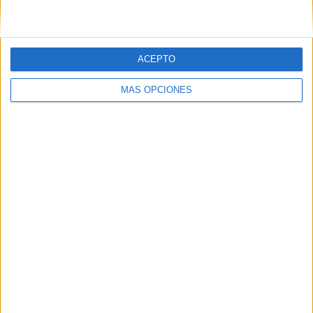
ACEPTO
MÁS OPCIONES
Materiales de Atención con siluetas de
dibujos animados
Publicado el 13 noviembre, 2010
Nuevos materiales para trabajar la atención y los
conceptos de izquierda y derecha con personajes de
dibujos animados. En total 20 nuevas actividades en
la que nuestros alumnos deberan señalar […]