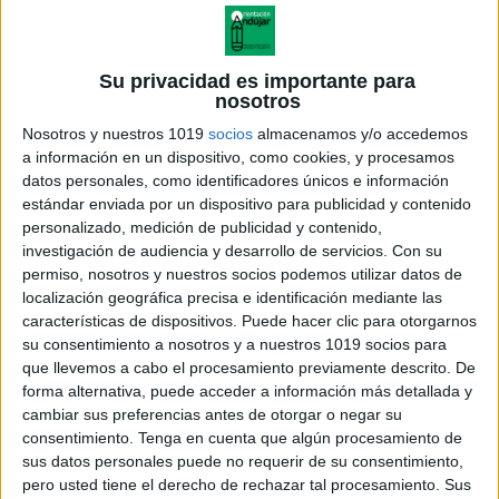
Su privacidad es importante para
nosotros
Nosotros y nuestros 1019
socios
almacenamos y/o accedemos
a información en un dispositivo, como cookies, y procesamos
Atención y Discriminación Visual:
datos personales, como identificadores únicos e información
Empareja cada dibujo con su silueta.
estándar enviada por un dispositivo para publicidad y contenido
personalizado, medición de publicidad y contenido,
#navidad
investigación de audiencia y desarrollo de servicios.
Con su
Publicado el 10 diciembre, 2018
permiso, nosotros y nuestros socios podemos utilizar datos de
Hoy os traemos una nueva actividad para trabajar la
localización geográfica precisa e identificación mediante las
características de dispositivos. Puede hacer clic para otorgarnos
atención, la discriminación visual y estimular
su consentimiento a nosotros y a nuestros 1019 socios para
cognitivamente a nuestros alumnos y alumnas con
que llevemos a cabo el procesamiento previamente descrito. De
estas divertidas fichas navideñas para relacionar los
forma alternativa, puede acceder a información más detallada y
dibujos […]
cambiar sus preferencias antes de otorgar o negar su
consentimiento.
Tenga en cuenta que algún procesamiento de
SEGUIR LEYENDO
sus datos personales puede no requerir de su consentimiento,
pero usted tiene el derecho de rechazar tal procesamiento. Sus