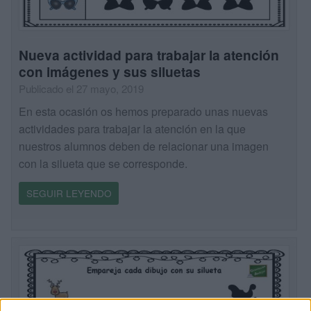
Nueva actividad para trabajar la atención
con imágenes y sus siluetas
Publicado el 27 mayo, 2019
En esta ocasión os hemos preparado unas nuevas
actividades para trabajar la atención en la que
nuestros alumnos deben de relacionar una imagen
con la silueta que se corresponde.
SEGUIR LEYENDO