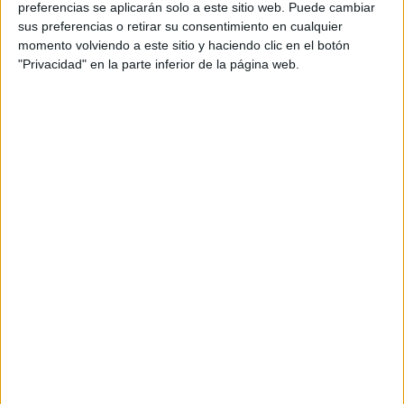
preferencias se aplicarán solo a este sitio web. Puede cambiar
sus preferencias o retirar su consentimiento en cualquier
momento volviendo a este sitio y haciendo clic en el botón
"Privacidad" en la parte inferior de la página web.
Los animales que perdieron su sombra.
Trabajamos la percepción visual
Publicado el 18 febrero, 2013
Gracias a la colaboración de Fernando Carvajal,