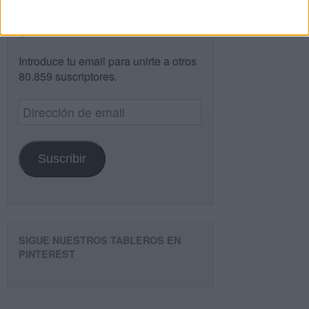
¿TE GUSTA NUESTRO MATERIAL?
Introduce tu email para unirte a otros
80.859 suscriptores.
Dirección
de
email
Suscribir
SIGUE NUESTROS TABLEROS EN
PINTEREST