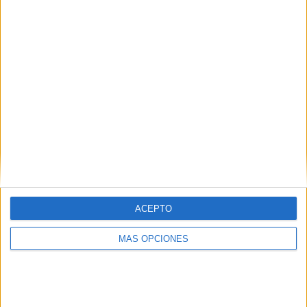
¿TE GUSTA NUESTRO MATERIAL?
Introduce tu email para unirte a otros
80.868 suscriptores.
Dirección
de
email
Suscribir
ACEPTO
MÁS OPCIONES
SIGUE NUESTROS TABLEROS EN
PINTEREST