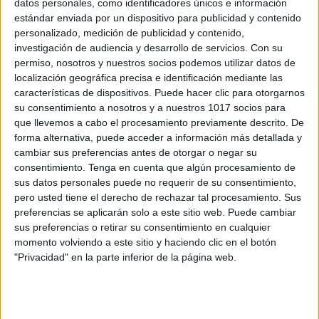
datos personales, como identificadores únicos e información
Señales alerta TEA primer año de vida
estándar enviada por un dispositivo para publicidad y contenido
personalizado, medición de publicidad y contenido,
CAS/ING
investigación de audiencia y desarrollo de servicios.
Con su
Publicado el 11 febrero, 2025
permiso, nosotros y nuestros socios podemos utilizar datos de
La detección temprana del Trastorno del Espectro
localización geográfica precisa e identificación mediante las
características de dispositivos. Puede hacer clic para otorgarnos
Autista (TEA) es clave para intervenir a tiempo y
su consentimiento a nosotros y a nuestros 1017 socios para
brindar el apoyo adecuado al desarrollo del bebé. En
que llevemos a cabo el procesamiento previamente descrito. De
este material, encontrarás una guía […]
forma alternativa, puede acceder a información más detallada y
cambiar sus preferencias antes de otorgar o negar su
SEGUIR LEYENDO
consentimiento.
Tenga en cuenta que algún procesamiento de
sus datos personales puede no requerir de su consentimiento,
pero usted tiene el derecho de rechazar tal procesamiento. Sus
preferencias se aplicarán solo a este sitio web. Puede cambiar
sus preferencias o retirar su consentimiento en cualquier
momento volviendo a este sitio y haciendo clic en el botón
Buscar
"Privacidad" en la parte inferior de la página web.
Buscar