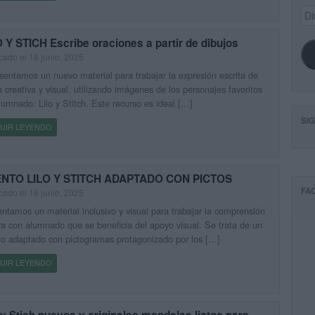
Dir
de
ema
 Y STICH Escribe oraciones a partir de dibujos
cado el 18 junio, 2025
sentamos un nuevo material para trabajar la expresión escrita de
 creativa y visual, utilizando imágenes de los personajes favoritos
lumnado: Lilo y Stitch. Este recurso es ideal […]
SI
UIR LEYENDO
NTO LILO Y STITCH ADAPTADO CON PICTOS
FA
cado el 18 junio, 2025
ntamos un material inclusivo y visual para trabajar la comprensión
ra con alumnado que se beneficia del apoyo visual. Se trata de un
o adaptado con pictogramas protagonizado por los […]
UIR LEYENDO
 y Stich nuevos y originales mandalas listos para