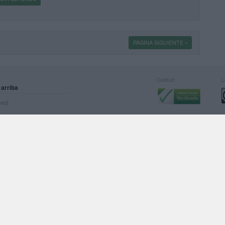
PÁGINA SIGUIENTE »
Calidad:
L
 arriba
rved