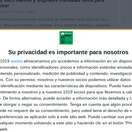
orear
cado el 17 junio, 2025
ntamos una colección exclusiva de mandalas originales de Lilo y
h, listas para imprimir y colorear. Este material artístico y relajante
rfecto para fomentar la concentración, la calma y […]
UIR LEYENDO
Su privacidad es importante para nosotros
s 1019
socios
almacenamos y/o accedemos a información en un disposit
so infantil Caminito a la primaria cuaderno 50 pag.
sonales, como identificadores únicos e información estándar enviada 
cado el 17 junio, 2025
ntenido personalizado, medición de publicidad y contenido, investigaci
rtimos un fantástico material educativo para acompañar a los más
os.
Con su permiso, nosotros y nuestros socios podemos utilizar datos 
ños en su transición de Infantil a Primaria. El cuaderno “Caminito
identificación mediante las características de dispositivos. Puede hacer
primaria” está diseñado como un repaso integral […]
ntimiento a nosotros y a nuestros 1019 socios para que llevemos a ca
. De forma alternativa, puede acceder a información más detallada y 
UIR LEYENDO
e otorgar o negar su consentimiento.
Tenga en cuenta que algún proc
de no requerir de su consentimiento, pero usted tiene el derecho de r
referencias se aplicarán solo a este sitio web. Puede cambiar sus pref
rito para TRAZAR LOS NÚMEROS LILO y STiCH
alquier momento volviendo a este sitio y haciendo clic en el botón "Pri
cado el 16 junio, 2025
 web.