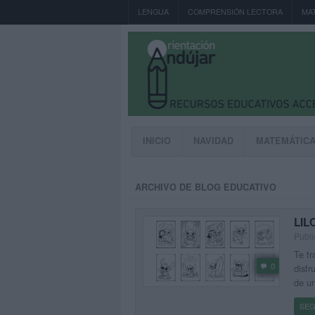
LENGUA
COMPRENSIÓN LECTORA
MA
INICIO
NAVIDAD
MATEMÁTIC
ARCHIVO DE BLOG EDUCATIVO
LIL
Publi
Te tr
0
disfr
de un
SEG