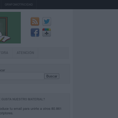
GRAFOMOTRICIDAD
TORA
ATENCIÓN
car
Buscar
E GUSTA NUESTRO MATERIAL?
roduce tu email para unirte a otros 80.861
criptores.