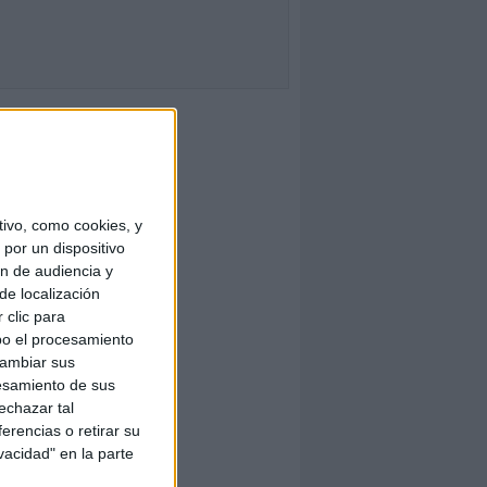
ivo, como cookies, y
por un dispositivo
ón de audiencia y
de localización
 clic para
bo el procesamiento
cambiar sus
esamiento de sus
echazar tal
erencias o retirar su
vacidad" en la parte