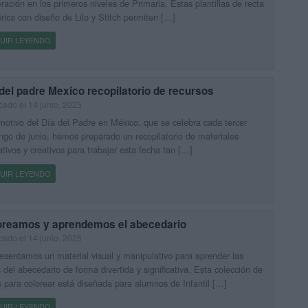
ación en los primeros niveles de Primaria. Estas plantillas de recta
ica con diseño de Lilo y Stitch permiten […]
UIR LEYENDO
del padre Mexico recopilatorio de recursos
cado el 14 junio, 2025
otivo del Día del Padre en México, que se celebra cada tercer
go de junio, hemos preparado un recopilatorio de materiales
tivos y creativos para trabajar esta fecha tan […]
UIR LEYENDO
oreamos y aprendemos el abecedario
cado el 14 junio, 2025
esentamos un material visual y manipulativo para aprender las
s del abecedario de forma divertida y significativa. Esta colección de
s para colorear está diseñada para alumnos de Infantil […]
UIR LEYENDO