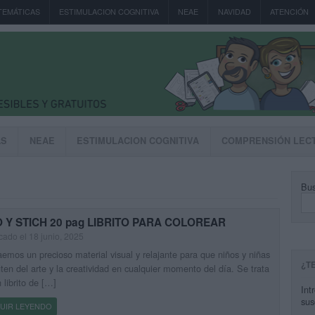
TEMÁTICAS
ESTIMULACION COGNITIVA
NEAE
NAVIDAD
ATENCIÓN
AS
NEAE
ESTIMULACION COGNITIVA
COMPRENSIÓN LEC
Bus
O Y STICH 20 pag LIBRITO PARA COLOREAR
cado el 18 junio, 2025
aemos un precioso material visual y relajante para que niños y niñas
¿T
uten del arte y la creatividad en cualquier momento del día. Se trata
 librito de […]
Int
sus
UIR LEYENDO