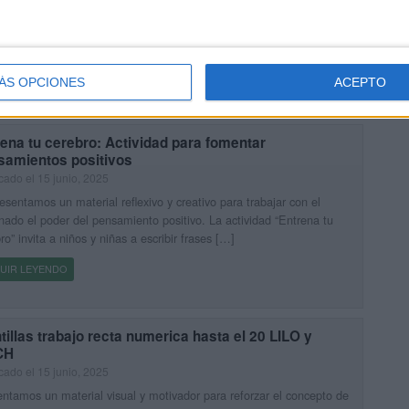
rtimos un encantador material diseñado para ayudar a los más
ños a iniciarse en la escritura de los números del 1 al 10. Este
to de trazo, ambientado con los […]
UIR LEYENDO
ÁS OPCIONES
ACEPTO
ena tu cerebro: Actividad para fomentar
samientos positivos
cado el 15 junio, 2025
esentamos un material reflexivo y creativo para trabajar con el
ado el poder del pensamiento positivo. La actividad “Entrena tu
ro” invita a niños y niñas a escribir frases […]
UIR LEYENDO
tillas trabajo recta numerica hasta el 20 LILO y
CH
cado el 15 junio, 2025
ntamos un material visual y motivador para reforzar el concepto de