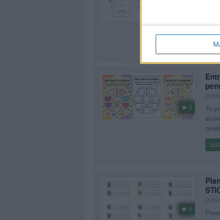
Compa
0
peque
libri
SEG
M
Entr
pen
Publi
0
Te pr
alumn
cereb
SEG
Plan
STI
Publi
0
Prese