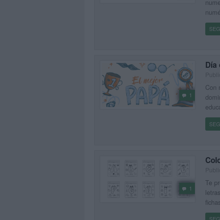
numer
numér
SEG
Día 
Publi
Con m
1
domin
educa
SEG
Col
Publi
Te pr
1
letra
ficha
SEG