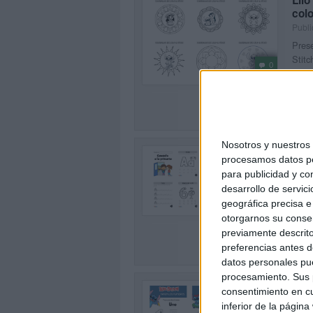
col
Publi
Prese
Stitc
0
es pe
SEG
Nosotros y nuestro
Repa
procesamos datos per
Publi
para publicidad y co
Compa
desarrollo de servici
0
peque
geográfica precisa e 
a la 
otorgarnos su conse
previamente descrito
SEG
preferencias antes d
datos personales pue
procesamiento. Sus p
Lib
consentimiento en cu
Publi
inferior de la página