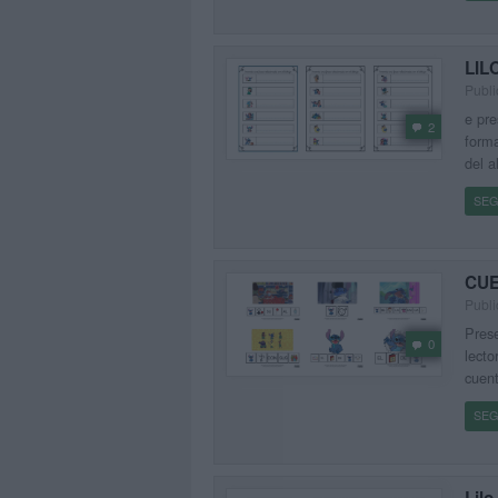
LILO
Publi
e pre
2
forma
del a
SEG
CUE
Publi
Prese
0
lecto
cuent
SEG
Lilo