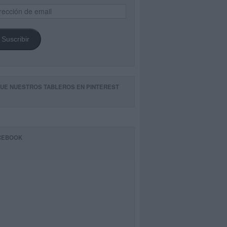
ección
il
Suscribir
GUE NUESTROS TABLEROS EN PINTEREST
CEBOOK