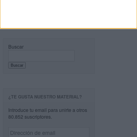
Buscar
Buscar
¿TE GUSTA NUESTRO MATERIAL?
Introduce tu email para unirte a otros
80.852 suscriptores.
Dirección
de