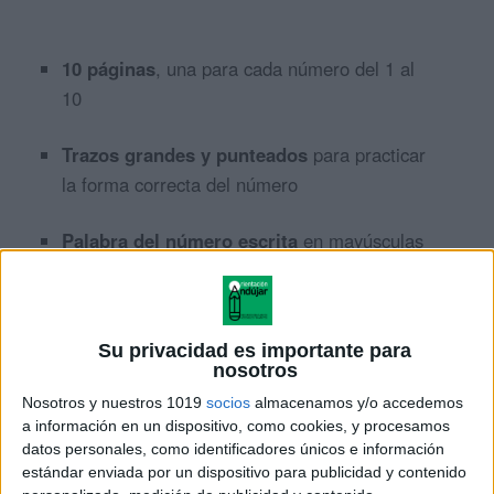
10 páginas
, una para cada número del 1 al
10
Trazos grandes y punteados
para practicar
la forma correcta del número
Palabra del número escrita
en mayúsculas
para reforzar el vínculo número-palabra
Diseño limpio y visual
, ideal para que el
Su privacidad es importante para
niño se concentre en el trazo
nosotros
Nosotros y nuestros 1019
socios
almacenamos y/o accedemos
Formato tipo cuadernillo
, fácil de imprimir
a información en un dispositivo, como cookies, y procesamos
y encuadernar
datos personales, como identificadores únicos e información
estándar enviada por un dispositivo para publicidad y contenido