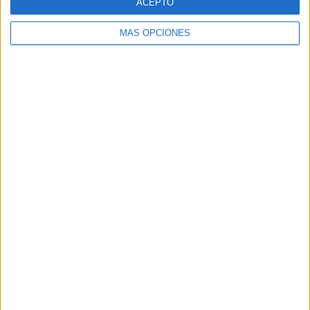
ACEPTO
MÁS OPCIONES
«`
Comparte esto:
Facebook
X
MAS RECURSOS SOBRE ESTE TEMA