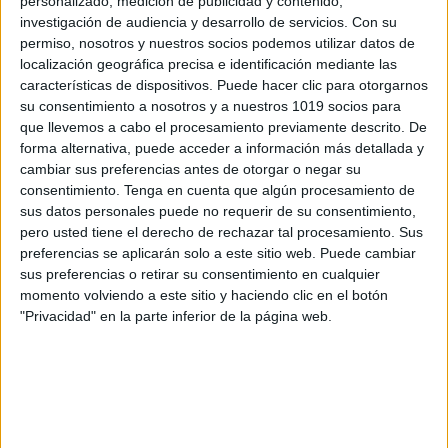
Decoración temática de Lilo y Stitch
, que
personalizado, medición de publicidad y contenido,
investigación de audiencia y desarrollo de servicios.
Con su
anima a los alumnos a aprender con
permiso, nosotros y nuestros socios podemos utilizar datos de
entusiasmo
localización geográfica precisa e identificación mediante las
características de dispositivos. Puede hacer clic para otorgarnos
ÚNETE A NUESTRO GRUPO EXCLUSIVO DE
su consentimiento a nosotros y a nuestros 1019 socios para
que llevemos a cabo el procesamiento previamente descrito. De
WHATSAPP
forma alternativa, puede acceder a información más detallada y
cambiar sus preferencias antes de otorgar o negar su
consentimiento.
Tenga en cuenta que algún procesamiento de
sus datos personales puede no requerir de su consentimiento,
pero usted tiene el derecho de rechazar tal procesamiento. Sus
preferencias se aplicarán solo a este sitio web. Puede cambiar
sus preferencias o retirar su consentimiento en cualquier
momento volviendo a este sitio y haciendo clic en el botón
"Privacidad" en la parte inferior de la página web.