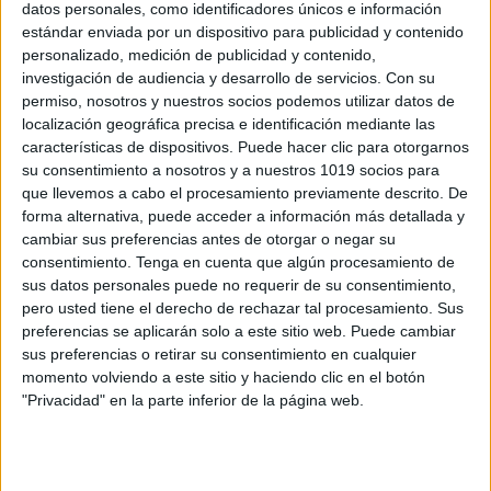
datos personales, como identificadores únicos e información
TRABAJAMOS funciones ejecutivas
estándar enviada por un dispositivo para publicidad y contenido
personalizado, medición de publicidad y contenido,
Percepción visual espacial
investigación de audiencia y desarrollo de servicios.
Con su
Publicado el 29 junio, 2023
permiso, nosotros y nuestros socios podemos utilizar datos de
Las funciones ejecutivas son un conjunto de
localización geográfica precisa e identificación mediante las
características de dispositivos. Puede hacer clic para otorgarnos
habilidades cognitivas que nos permiten planificar,
su consentimiento a nosotros y a nuestros 1019 socios para
organizar, regular y ejecutar nuestras acciones en
que llevemos a cabo el procesamiento previamente descrito. De
función de nuestros objetivos y necesidades. Estas
forma alternativa, puede acceder a información más detallada y
habilidades son esenciales […]
cambiar sus preferencias antes de otorgar o negar su
consentimiento.
Tenga en cuenta que algún procesamiento de
SEGUIR LEYENDO
sus datos personales puede no requerir de su consentimiento,
pero usted tiene el derecho de rechazar tal procesamiento. Sus
preferencias se aplicarán solo a este sitio web. Puede cambiar
sus preferencias o retirar su consentimiento en cualquier
momento volviendo a este sitio y haciendo clic en el botón
"Privacidad" en la parte inferior de la página web.
Buscar
Buscar