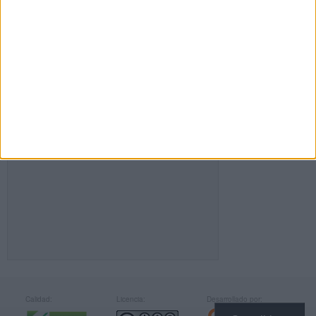
FACEBOOK
Calidad:
Licencia:
Desarrollado por: