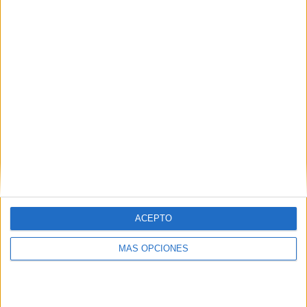
¿TE GUSTA NUESTRO MATERIAL?
Introduce tu email para unirte a otros
80.859 suscriptores.
Dirección
de
email
Suscribir
ACEPTO
MÁS OPCIONES
SIGUE NUESTROS TABLEROS EN
PINTEREST