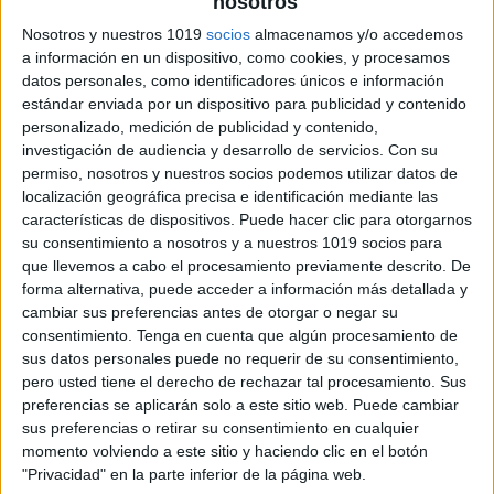
nosotros
Divertidas tareas motrices con animales
para tus peques
Nosotros y nuestros 1019
socios
almacenamos y/o accedemos
a información en un dispositivo, como cookies, y procesamos
Publicado el 1 febrero, 2024
datos personales, como identificadores únicos e información
El desarrollo motriz es fundamental en los primeros
estándar enviada por un dispositivo para publicidad y contenido
años de vida, y ¿qué mejor manera de fomentarlo que
personalizado, medición de publicidad y contenido,
investigación de audiencia y desarrollo de servicios.
Con su
con actividades inspiradas en el fascinante mundo
permiso, nosotros y nuestros socios podemos utilizar datos de
animal? En Orientación Andújar, hemos […]
localización geográfica precisa e identificación mediante las
características de dispositivos. Puede hacer clic para otorgarnos
SEGUIR LEYENDO
su consentimiento a nosotros y a nuestros 1019 socios para
que llevemos a cabo el procesamiento previamente descrito. De
forma alternativa, puede acceder a información más detallada y
cambiar sus preferencias antes de otorgar o negar su
consentimiento.
Tenga en cuenta que algún procesamiento de
sus datos personales puede no requerir de su consentimiento,
pero usted tiene el derecho de rechazar tal procesamiento. Sus
preferencias se aplicarán solo a este sitio web. Puede cambiar
sus preferencias o retirar su consentimiento en cualquier
momento volviendo a este sitio y haciendo clic en el botón
"Privacidad" en la parte inferior de la página web.