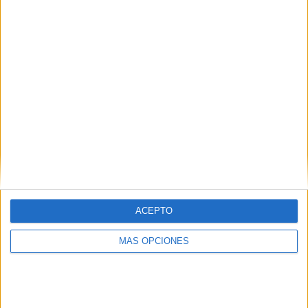
¿TE GUSTA NUESTRO MATERIAL?
Introduce tu email para unirte a otros
80.861 suscriptores.
Dirección
de
email
Suscribir
ACEPTO
MÁS OPCIONES
SIGUE NUESTROS TABLEROS EN
PINTEREST