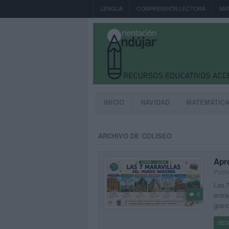
LENGUA
COMPRENSIÓN LECTORA
MA
INICIO
NAVIDAD
MATEMÁTIC
ARCHIVO DE COLISEO
Apr
Publi
Las 7
0
entra
grand
SEG