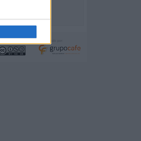
icencia:
Desarrollado por: