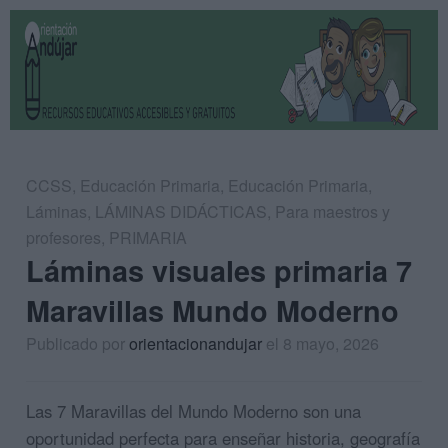
CCSS
,
Educación Primaria
,
Educación Primaria
,
Láminas
,
LÁMINAS DIDÁCTICAS
,
Para maestros y
profesores
,
PRIMARIA
Láminas visuales primaria 7
Maravillas Mundo Moderno
Publicado por
orientacionandujar
el 8 mayo, 2026
Las 7 Maravillas del Mundo Moderno son una
oportunidad perfecta para enseñar historia, geografía