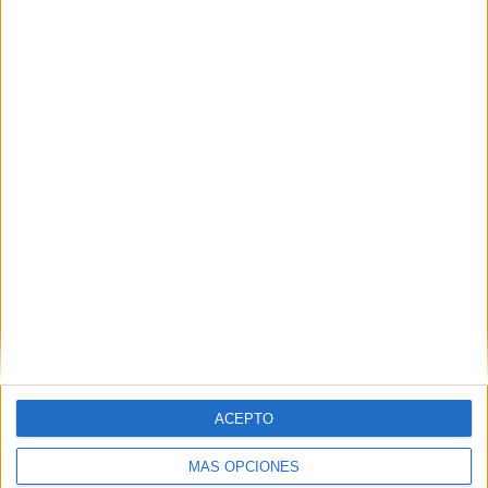
Estupendo material en formato llavero
para aprender braille
Publicado el 14 marzo, 2024
El sistema Braille es una herramienta crucial para las
personas con discapacidad visual, y aprenderlo puede
abrir nuevas puertas de comunicación y acceso a la
información. En este artículo, te […]
SEGUIR LEYENDO
ACEPTO
MÁS OPCIONES