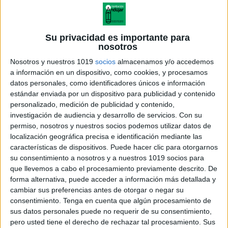
4 ENERO Día mundial del Braille
Estupendo material en formato llavero
para aprender braille
Su privacidad es importante para
nosotros
Publicado el 4 enero, 2025
Nosotros y nuestros 1019
socios
almacenamos y/o accedemos
El sistema Braille es una herramienta crucial para las
a información en un dispositivo, como cookies, y procesamos
personas con discapacidad visual, y aprenderlo puede
datos personales, como identificadores únicos e información
abrir nuevas puertas de comunicación y acceso a la
estándar enviada por un dispositivo para publicidad y contenido
información. En este artículo, te […]
personalizado, medición de publicidad y contenido,
investigación de audiencia y desarrollo de servicios.
Con su
SEGUIR LEYENDO
permiso, nosotros y nuestros socios podemos utilizar datos de
localización geográfica precisa e identificación mediante las
características de dispositivos. Puede hacer clic para otorgarnos
su consentimiento a nosotros y a nuestros 1019 socios para
que llevemos a cabo el procesamiento previamente descrito. De
forma alternativa, puede acceder a información más detallada y
cambiar sus preferencias antes de otorgar o negar su
consentimiento.
Tenga en cuenta que algún procesamiento de
sus datos personales puede no requerir de su consentimiento,
pero usted tiene el derecho de rechazar tal procesamiento. Sus