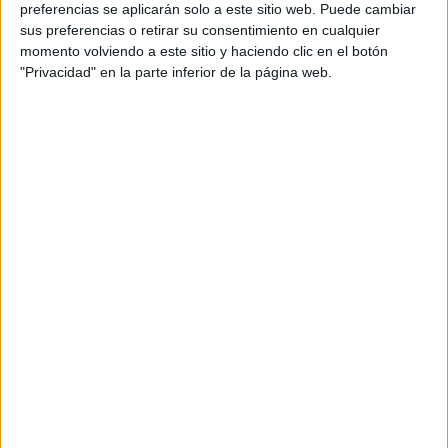
preferencias se aplicarán solo a este sitio web. Puede cambiar
sus preferencias o retirar su consentimiento en cualquier
momento volviendo a este sitio y haciendo clic en el botón
"Privacidad" en la parte inferior de la página web.
Mejores Portatiles para Docentes
Precio/Calidad
Publicado el 6 octubre, 2024
Un portátil es una herramienta esencial en la vida de
cualquier docente, ya que facilita la preparación de
clases, la corrección de tareas, la comunicación con
estudiantes y la realización […]
SEGUIR LEYENDO