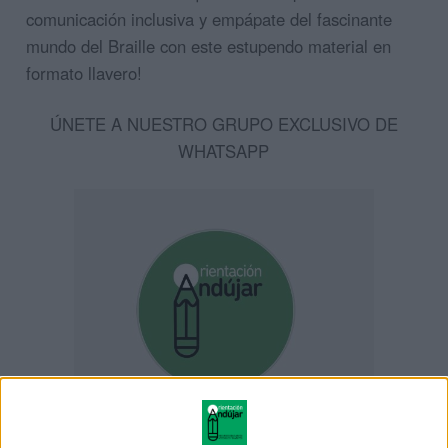
comunicación inclusiva y empápate del fascinante
mundo del Braille con este estupendo material en
formato llavero!
ÚNETE A NUESTRO GRUPO EXCLUSIVO DE
WHATSAPP