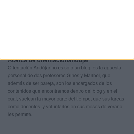
llaves
lugar
material
metal
mochila
momento
motivación
plástico
poder
portátil
práctica
práctico
recursos
relieve
símbolos
sistema
táctil
Acerca de orientacionandujar
Orientación Andújar no es solo un blog, es la apuesta
personal de dos profesores Ginés y Maribel, que
además de ser pareja, son los encargados de los
contenidos que encontramos dentro del blog y en el
cual, vuelcan la mayor parte del tiempo, que sus tareas
como docentes, y voluntarios en sus meses de verano
les permite.