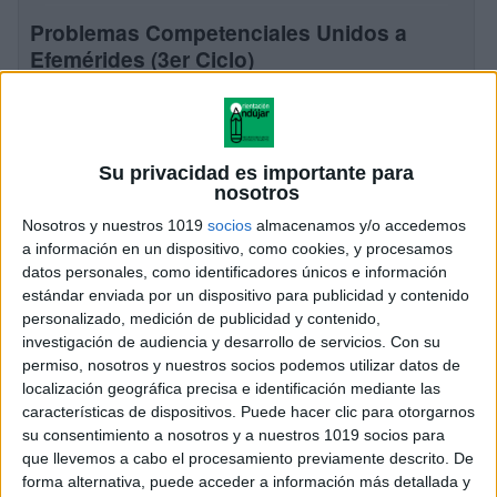
Problemas Competenciales Unidos a
Efemérides (3er Ciclo)
Publicado el 11 diciembre, 2025
🤯 ¡El Desafío Final! Problemas Competenciales
Unidos a Efemérides (3er Ciclo) ¡Llegamos al máximo
Su privacidad es importante para
nivel! Tras el éxito de los recursos para el Primer y
nosotros
Segundo Ciclo, presentamos la colección […]
Nosotros y nuestros 1019
socios
almacenamos y/o accedemos
a información en un dispositivo, como cookies, y procesamos
SEGUIR LEYENDO
datos personales, como identificadores únicos e información
estándar enviada por un dispositivo para publicidad y contenido
personalizado, medición de publicidad y contenido,
investigación de audiencia y desarrollo de servicios.
Con su
permiso, nosotros y nuestros socios podemos utilizar datos de
localización geográfica precisa e identificación mediante las
características de dispositivos. Puede hacer clic para otorgarnos
su consentimiento a nosotros y a nuestros 1019 socios para
que llevemos a cabo el procesamiento previamente descrito. De
forma alternativa, puede acceder a información más detallada y