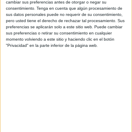
cambiar sus preferencias antes de otorgar o negar su
consentimiento.
Tenga en cuenta que algún procesamiento de
sus datos personales puede no requerir de su consentimiento,
pero usted tiene el derecho de rechazar tal procesamiento. Sus
Calendario PROBLEMAS multiplicar
preferencias se aplicarán solo a este sitio web. Puede cambiar
MARZO 2024 segundo ciclo
sus preferencias o retirar su consentimiento en cualquier
momento volviendo a este sitio y haciendo clic en el botón
Publicado el 20 febrero, 2024
"Privacidad" en la parte inferior de la página web.
Marzo llega con un desafío matemático especial en
Orientación Andújar: un calendario lleno de problemas
de multiplicación para el segundo ciclo de primaria.
Este recurso está diseñado para reforzar de […]
SEGUIR LEYENDO