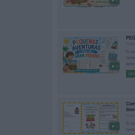
PEQ
Publ
El ve
tambi
apren
0
SEG
Comp
Sto
Publi
El ve
1
tiemp