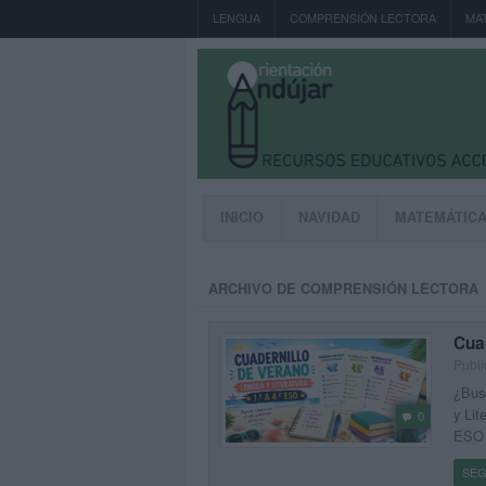
LENGUA
COMPRENSIÓN LECTORA
MA
INICIO
NAVIDAD
MATEMÁTIC
ARCHIVO DE COMPRENSIÓN LECTORA
Cuad
Publi
¿Busc
y Lit
0
ESO 
SEG