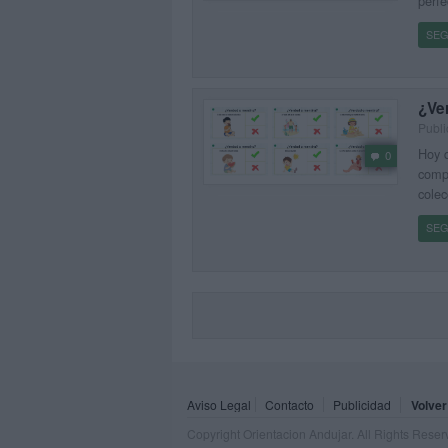
perfe
SEG
¿Ver
Publi
Hoy q
0
compr
colec
SEG
Aviso Legal
Contacto
Publicidad
Volver
Copyright Orientacion Andujar. All Rights Rese