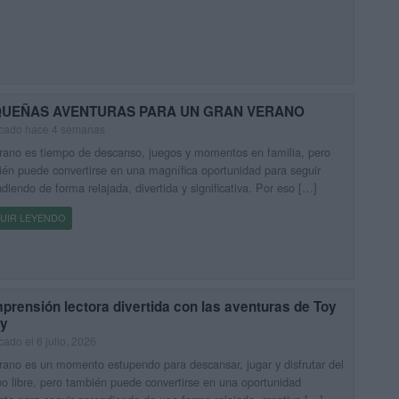
UEÑAS AVENTURAS PARA UN GRAN VERANO
icado hace 4 semanas
rano es tiempo de descanso, juegos y momentos en familia, pero
én puede convertirse en una magnífica oportunidad para seguir
diendo de forma relajada, divertida y significativa. Por eso […]
UIR LEYENDO
rensión lectora divertida con las aventuras de Toy
ry
cado el 6 julio, 2026
rano es un momento estupendo para descansar, jugar y disfrutar del
o libre, pero también puede convertirse en una oportunidad