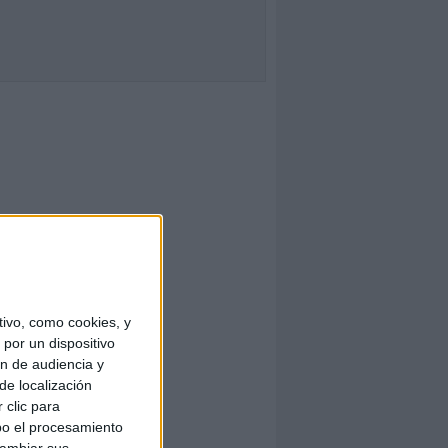
ivo, como cookies, y
por un dispositivo
ón de audiencia y
de localización
 clic para
bo el procesamiento
cambiar sus