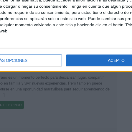
icado hace 3 semanas
e otorgar o negar su consentimiento.
Tenga en cuenta que algún proc
acaciones son un momento perfecto para seguir reforzando los
de no requerir de su consentimiento, pero usted tiene el derecho de r
dizajes de una forma relajada, motivadora y adaptada a las
referencias se aplicarán solo a este sitio web. Puede cambiar sus pref
idades de cada niño. Por ello, hoy compartimos un Cuaderno […]
alquier momento volviendo a este sitio y haciendo clic en el botón "Pri
 web.
UIR LEYENDO
ÁS OPCIONES
ACEPTO
ueaventuras para un gran verano
icado hace 3 semanas
rano es un momento perfecto para descansar, jugar, compartir
o en familia y vivir nuevas experiencias. Pero también puede
rtirse en una oportunidad maravillosa para seguir aprendiendo de
[…]
UIR LEYENDO