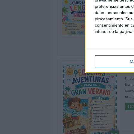
Publ
preferencias antes d
Las v
datos personales pue
apren
procesamiento. Sus p
neces
consentimiento en cu
0
inferior de la página
SEG
M
Peq
Publ
El ve
tiemp
conve
una 
SEG
0