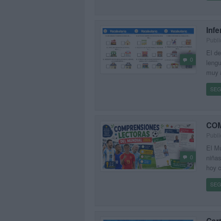
Infe
Publ
El de
0
lengu
muy a
SEG
COM
Publ
El Mu
0
niñas
hoy c
SEG
Cart