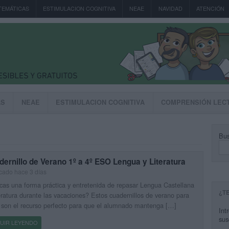
TEMÁTICAS
ESTIMULACION COGNITIVA
NEAE
NAVIDAD
ATENCIÓN
AS
NEAE
ESTIMULACION COGNITIVA
COMPRENSIÓN LEC
Bus
ernillo de Verano 1º a 4º ESO Lengua y Literatura
cado hace 3 días
as una forma práctica y entretenida de repasar Lengua Castellana
¿T
eratura durante las vacaciones? Estos cuadernillos de verano para
son el recurso perfecto para que el alumnado mantenga […]
Int
sus
UIR LEYENDO