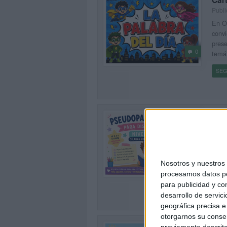
Publ
En Or
convi
prese
0
temát
SEG
Lis
síla
Publ
Si bu
con d
0
Nosotros y nuestro
prime
procesamos datos per
para publicidad y co
SEG
desarrollo de servici
geográfica precisa e 
otorgarnos su conse
CUA
previamente descrito