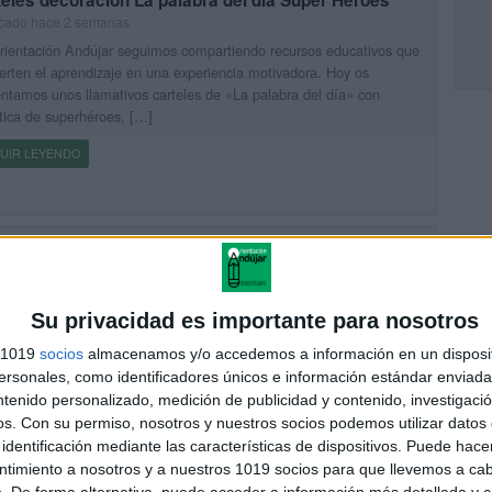
icado hace 2 semanas
ientación Andújar seguimos compartiendo recursos educativos que
erten el aprendizaje en una experiencia motivadora. Hoy os
ntamos unos llamativos carteles de «La palabra del día» con
ica de superhéroes, […]
UIR LEYENDO
tado de pseudopalabras PARA DISLEXIA nivel 1
bas directas
icado hace 3 semanas
Su privacidad es importante para nosotros
scas un recurso eficaz para trabajar la ruta fonológica en alumnado
islexia, dificultades específicas de aprendizaje de la lectura o en los
s 1019
socios
almacenamos y/o accedemos a información en un disposit
ros momentos del proceso lector, esta […]
sonales, como identificadores únicos e información estándar enviada 
ntenido personalizado, medición de publicidad y contenido, investigaci
UIR LEYENDO
os.
Con su permiso, nosotros y nuestros socios podemos utilizar datos 
identificación mediante las características de dispositivos. Puede hacer
ntimiento a nosotros y a nuestros 1019 socios para que llevemos a ca
DERNO LENGUA ADAPTADO CON pictos VERANO
. De forma alternativa, puede acceder a información más detallada y 