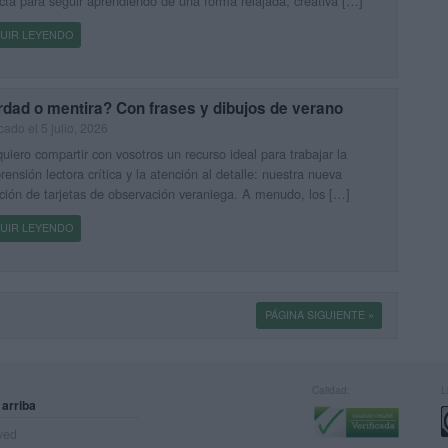
cta para seguir aprendiendo de una forma relajada, creativa […]
UIR LEYENDO
dad o mentira? Con frases y dibujos de verano
cado el 5 julio, 2026
uiero compartir con vosotros un recurso ideal para trabajar la
ensión lectora crítica y la atención al detalle: nuestra nueva
ción de tarjetas de observación veraniega. A menudo, los […]
UIR LEYENDO
PÁGINA SIGUIENTE »
Calidad:
L
 arriba
rved