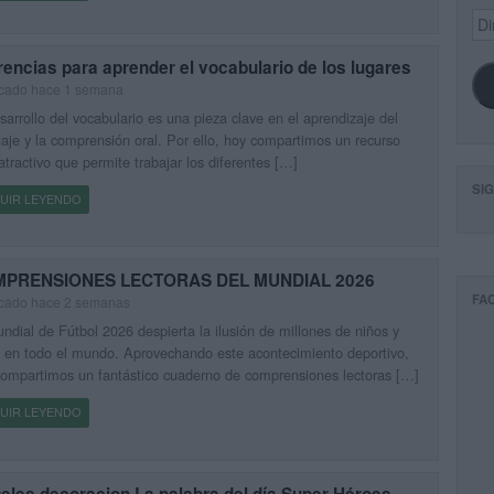
Dir
de
ema
rencias para aprender el vocabulario de los lugares
icado hace 1 semana
sarrollo del vocabulario es una pieza clave en el aprendizaje del
aje y la comprensión oral. Por ello, hoy compartimos un recurso
tractivo que permite trabajar los diferentes […]
SI
UIR LEYENDO
PRENSIONES LECTORAS DEL MUNDIAL 2026
FA
icado hace 2 semanas
ndial de Fútbol 2026 despierta la ilusión de millones de niños y
 en todo el mundo. Aprovechando este acontecimiento deportivo,
ompartimos un fantástico cuaderno de comprensiones lectoras […]
UIR LEYENDO
eles decoracion La palabra del día Super Héroes