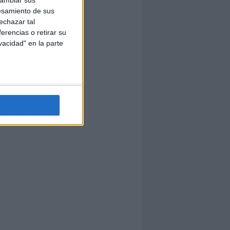
esamiento de sus
echazar tal
erencias o retirar su
vacidad" en la parte