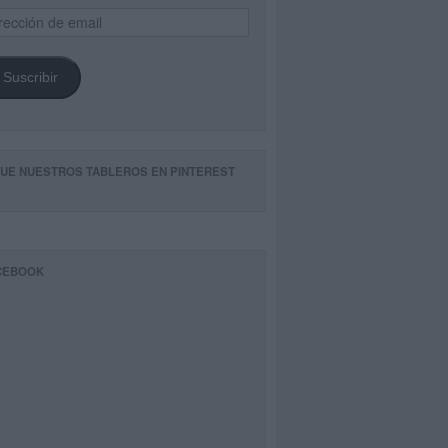
ección
il
Suscribir
GUE NUESTROS TABLEROS EN PINTEREST
CEBOOK