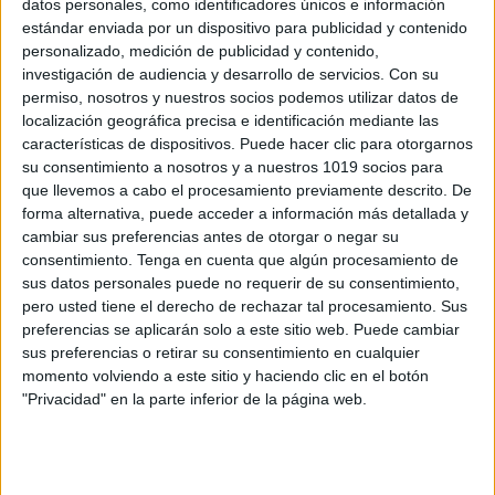
datos personales, como identificadores únicos e información
Registro emociones febrero 2025 MOOD
estándar enviada por un dispositivo para publicidad y contenido
personalizado, medición de publicidad y contenido,
TRACK
investigación de audiencia y desarrollo de servicios.
Con su
Publicado el 2 febrero, 2025
permiso, nosotros y nuestros socios podemos utilizar datos de
Llevar un seguimiento de nuestras emociones es una
localización geográfica precisa e identificación mediante las
características de dispositivos. Puede hacer clic para otorgarnos
excelente forma de conocernos mejor, gestionar el
su consentimiento a nosotros y a nuestros 1019 socios para
estrés y fomentar el bienestar emocional. Por eso, te
que llevemos a cabo el procesamiento previamente descrito. De
traemos este registro de emociones (Mood […]
forma alternativa, puede acceder a información más detallada y
cambiar sus preferencias antes de otorgar o negar su
SEGUIR LEYENDO
consentimiento.
Tenga en cuenta que algún procesamiento de
sus datos personales puede no requerir de su consentimiento,
pero usted tiene el derecho de rechazar tal procesamiento. Sus
preferencias se aplicarán solo a este sitio web. Puede cambiar
sus preferencias o retirar su consentimiento en cualquier
momento volviendo a este sitio y haciendo clic en el botón
Buscar
"Privacidad" en la parte inferior de la página web.
Buscar