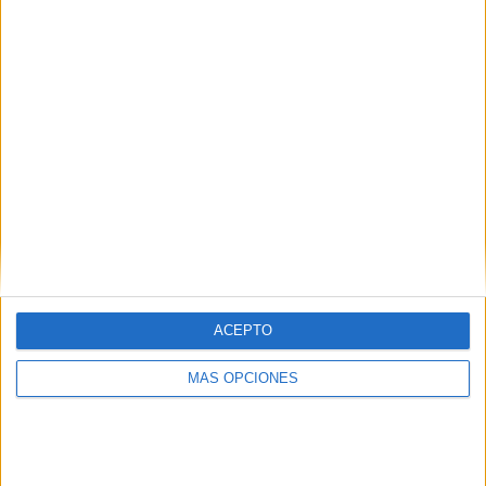
¿TE GUSTA NUESTRO MATERIAL?
Introduce tu email para unirte a otros
80.852 suscriptores.
Dirección
de
email
Suscribir
ACEPTO
MÁS OPCIONES
SIGUE NUESTROS TABLEROS EN
PINTEREST