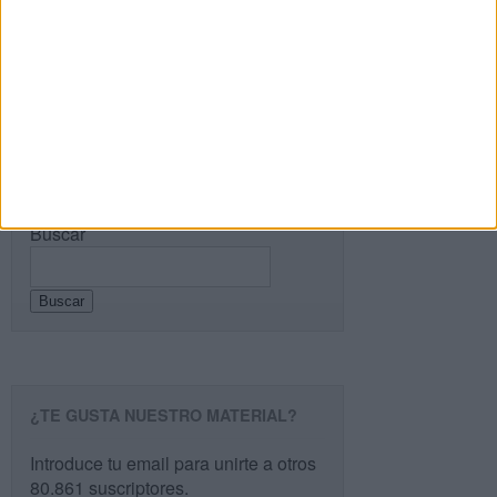
Recibir un correo electrónico con cada nueva
entrada.
Buscar
Buscar
¿TE GUSTA NUESTRO MATERIAL?
Introduce tu email para unirte a otros
80.861 suscriptores.