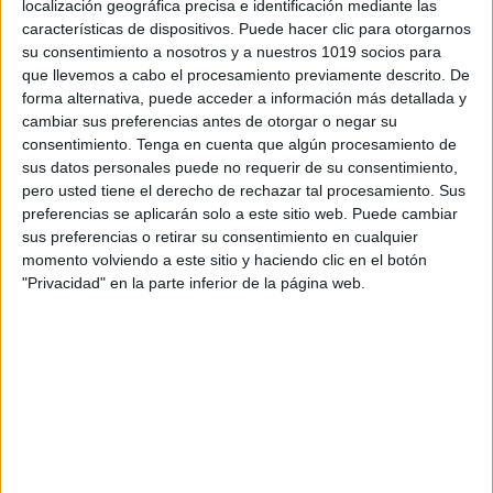
localización geográfica precisa e identificación mediante las
características de dispositivos. Puede hacer clic para otorgarnos
su consentimiento a nosotros y a nuestros 1019 socios para
que llevemos a cabo el procesamiento previamente descrito. De
forma alternativa, puede acceder a información más detallada y
cambiar sus preferencias antes de otorgar o negar su
consentimiento.
Tenga en cuenta que algún procesamiento de
sus datos personales puede no requerir de su consentimiento,
pero usted tiene el derecho de rechazar tal procesamiento. Sus
preferencias se aplicarán solo a este sitio web. Puede cambiar
¿Qué incluye este material?
sus preferencias o retirar su consentimiento en cualquier
momento volviendo a este sitio y haciendo clic en el botón
✔️
Registro de emociones mensual
para febrero
"Privacidad" en la parte inferior de la página web.
2025.
✔️
Diseño visual atractivo
para colorear o marcar tu
estado de ánimo cada día.
✔️
Espacio para anotaciones
y reflexiones diarias.
✔️
Formato imprimible y digital
, adaptable a tu
estilo personal.