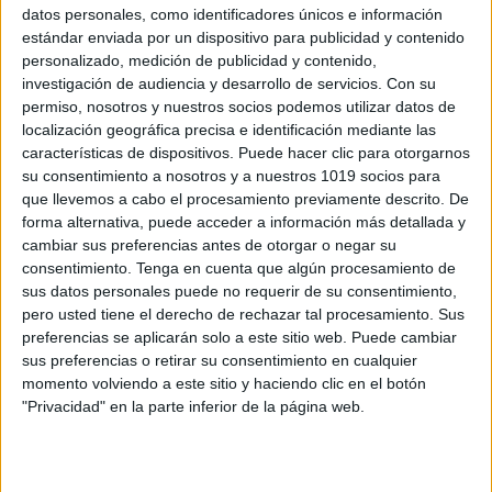
datos personales, como identificadores únicos e información
estándar enviada por un dispositivo para publicidad y contenido
personalizado, medición de publicidad y contenido,
dossier de control del lápiz para
investigación de audiencia y desarrollo de servicios.
Con su
desarrollar la motricidad fina con 50
permiso, nosotros y nuestros socios podemos utilizar datos de
páginas
localización geográfica precisa e identificación mediante las
Publicado el 19 diciembre, 2023
características de dispositivos. Puede hacer clic para otorgarnos
su consentimiento a nosotros y a nuestros 1019 socios para
Bienvenidos a un nuevo artículo en Orientación
que llevemos a cabo el procesamiento previamente descrito. De
Andujar. Hoy presentamos un recurso valioso para
forma alternativa, puede acceder a información más detallada y
educadores y padres: un dosier dedicado al control del
cambiar sus preferencias antes de otorgar o negar su
lápiz, una habilidad fundamental en el desarrollo […]
consentimiento.
Tenga en cuenta que algún procesamiento de
sus datos personales puede no requerir de su consentimiento,
SEGUIR LEYENDO
pero usted tiene el derecho de rechazar tal procesamiento. Sus
preferencias se aplicarán solo a este sitio web. Puede cambiar
sus preferencias o retirar su consentimiento en cualquier
momento volviendo a este sitio y haciendo clic en el botón
"Privacidad" en la parte inferior de la página web.
Buscar