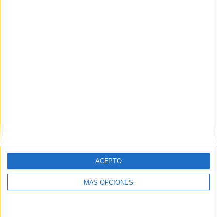
Buscar
¿TE GUSTA NUESTRO MATERIAL?
Introduce tu email para unirte a otros
80.860 suscriptores.
Dirección
de
email
Suscribir
ACEPTO
MÁS OPCIONES
SIGUE NUESTROS TABLEROS EN