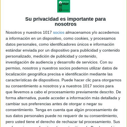
CUADERNO PARA TRABAJAR
NUMERACIÓN 5 CIFRAS
Su privacidad es importante para
nosotros
Publicado el 3 diciembre, 2024
Nosotros y nuestros 1017
socios
almacenamos y/o accedemos
Hoy te traemos un recurso imprescindible para reforzar
a información en un dispositivo, como cookies, y procesamos
la numeración y el cálculo en matemáticas! Este
datos personales, como identificadores únicos e información
cuaderno de numeración con números de 5 cifras es
estándar enviada por un dispositivo para publicidad y contenido
ideal para trabajar con estudiantes […]
personalizado, medición de publicidad y contenido,
investigación de audiencia y desarrollo de servicios.
Con su
SEGUIR LEYENDO
permiso, nosotros y nuestros socios podemos utilizar datos de
localización geográfica precisa e identificación mediante las
características de dispositivos. Puede hacer clic para otorgarnos
su consentimiento a nosotros y a nuestros 1017 socios para
que llevemos a cabo el procesamiento previamente descrito. De
forma alternativa, puede acceder a información más detallada y
cambiar sus preferencias antes de otorgar o negar su
consentimiento.
Tenga en cuenta que algún procesamiento de
sus datos personales puede no requerir de su consentimiento,
pero usted tiene el derecho de rechazar tal procesamiento. Sus