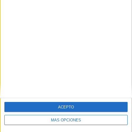
Cuaderno de inferencias 50 Páginas
Publicado el 11 noviembre, 2024
Hoy traemos un recurso excelente para trabajar la
comprensión lectora y el pensamiento crítico en niños
y jóvenes. Nuestro Cuaderno de Inferencias, con 50
páginas llenas de ejercicios, está diseñado […]
SEGUIR LEYENDO
ACEPTO
MÁS OPCIONES