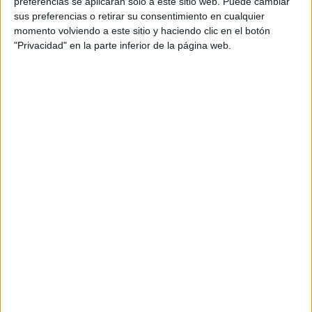
preferencias se aplicarán solo a este sitio web. Puede cambiar
sus preferencias o retirar su consentimiento en cualquier
momento volviendo a este sitio y haciendo clic en el botón
"Privacidad" en la parte inferior de la página web.
CUADERNO PARA TRABAJAR
NUMERACIÓN 4 CIFRAS
Publicado el 22 noviembre, 2024
Hoy te traemos un recurso imprescindible para reforzar
la numeración y el cálculo en matemáticas! Este
cuaderno de numeración con números de 4 cifras es
ideal para trabajar con estudiantes […]
SEGUIR LEYENDO