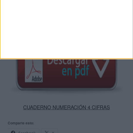
DESCARGA MÁS ABAJO EL
RECURSO EN PDF
CUADERNO NUMERACIÓN 4 CIFRAS
Comparte esto: