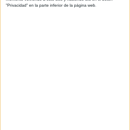
"Privacidad" en la parte inferior de la página web.
Beneficios del Cuaderno
Refuerza la
atención
y la capacidad de
concentración.
Fomenta la
confianza
en habilidades
matemáticas esenciales.
Facilita la
práctica estructurada
con
actividades progresivas.
Ayuda a consolidar conceptos clave como la
comparación y el orden numérico.
Descubre más recursos matemáticos en nuestro
blog:
Materiales de matemáticas
.
Palabras clave
: numeración, números de 4 cifras,