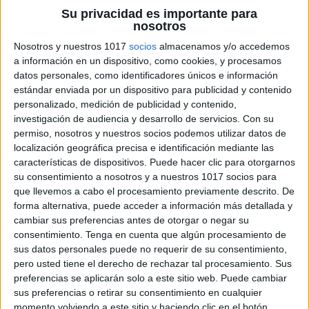
Actividades Propuestas
Su privacidad es importante para
nosotros
Nosotros y nuestros 1017
socios
almacenamos y/o accedemos
Unir números con sus representaciones
a información en un dispositivo, como cookies, y procesamos
escritas:
Los estudiantes asocian números
datos personales, como identificadores únicos e información
con palabras, reforzando su comprensión.
estándar enviada por un dispositivo para publicidad y contenido
personalizado, medición de publicidad y contenido,
Ordenar y comparar:
Determinan cuáles
investigación de audiencia y desarrollo de servicios.
Con su
números son mayores, menores o iguales.
permiso, nosotros y nuestros socios podemos utilizar datos de
Cálculo con calculadora:
Sumas y restas
localización geográfica precisa e identificación mediante las
con números de 4 cifras para practicar el
características de dispositivos. Puede hacer clic para otorgarnos
su consentimiento a nosotros y a nuestros 1017 socios para
manejo de herramientas matemáticas.
que llevemos a cabo el procesamiento previamente descrito. De
Series numéricas:
Completan secuencias
forma alternativa, puede acceder a información más detallada y
ascendentes y descendentes.
cambiar sus preferencias antes de otorgar o negar su
consentimiento.
Tenga en cuenta que algún procesamiento de
Pares e impares:
Identifican los números y
sus datos personales puede no requerir de su consentimiento,
los colorean para reforzar el aprendizaje
pero usted tiene el derecho de rechazar tal procesamiento. Sus
visual.
preferencias se aplicarán solo a este sitio web. Puede cambiar
sus preferencias o retirar su consentimiento en cualquier
momento volviendo a este sitio y haciendo clic en el botón