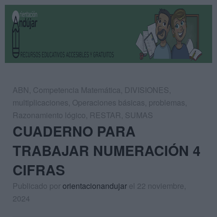
ABN
,
Competencia Matemática
,
DIVISIONES
,
multiplicaciones
,
Operaciones básicas
,
problemas
,
Razonamiento lógico
,
RESTAR
,
SUMAS
CUADERNO PARA
TRABAJAR NUMERACIÓN 4
CIFRAS
Publicado por
orientacionandujar
el 22 noviembre,
2024