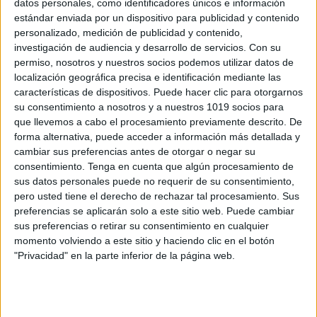
REGISTRO DE ASISTENCIA COLORIDO
datos personales, como identificadores únicos e información
2023-2024 editable en power point
estándar enviada por un dispositivo para publicidad y contenido
personalizado, medición de publicidad y contenido,
Publicado el 18 julio, 2023
investigación de audiencia y desarrollo de servicios.
Con su
REGISTRO DE ASISTENCIA COLORIDO 2023-2024
permiso, nosotros y nuestros socios podemos utilizar datos de
Llevar un registro de asistencia de nuestros alumnos
localización geográfica precisa e identificación mediante las
características de dispositivos. Puede hacer clic para otorgarnos
durante el curso escolar es de suma importancia por
su consentimiento a nosotros y a nuestros 1019 socios para
diversas razones: Cumplimiento legal: En muchos
que llevemos a cabo el procesamiento previamente descrito. De
países, las […]
forma alternativa, puede acceder a información más detallada y
cambiar sus preferencias antes de otorgar o negar su
SEGUIR LEYENDO
consentimiento.
Tenga en cuenta que algún procesamiento de
sus datos personales puede no requerir de su consentimiento,
pero usted tiene el derecho de rechazar tal procesamiento. Sus
preferencias se aplicarán solo a este sitio web. Puede cambiar
sus preferencias o retirar su consentimiento en cualquier
momento volviendo a este sitio y haciendo clic en el botón
Buscar
"Privacidad" en la parte inferior de la página web.
Buscar