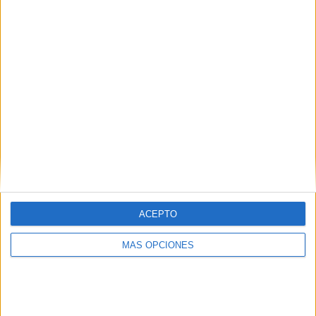
¿TE GUSTA NUESTRO MATERIAL?
Introduce tu email para unirte a otros
80.859 suscriptores.
Dirección
de
email
Suscribir
ACEPTO
MÁS OPCIONES
SIGUE NUESTROS TABLEROS EN
PINTEREST