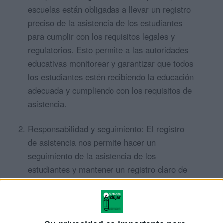
escuelas están obligadas a llevar un registro
preciso de la asistencia de los estudiantes
para cumplir con los requisitos legales y
regulatorios. Esto permite a las autoridades
educativas monitorear y garantizar que todos
los estudiantes estén recibiendo la educación
adecuada y cumpliendo con los requisitos de
asistencia.
Responsabilidad y seguimiento: El registro
de asistencia nos permite hacer un
seguimiento de la asistencia de los
estudiantes y mantener un registro claro de
su participación en el proceso educativo.
Esto es fundamental para evaluar el
rendimiento académico, identificar patrones
de asistencia y abordar cualquier problema