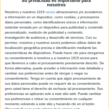
Su privacidad es importante para
nosotros
de manera oportuna.
Nosotros y nuestros 1019
socios
almacenamos y/o accedemos
a información en un dispositivo, como cookies, y procesamos
Identificación de patrones de ausencia: El
datos personales, como identificadores únicos e información
registro de asistencia nos ayuda a identificar
estándar enviada por un dispositivo para publicidad y contenido
patrones de ausencia recurrentes, ya sea por
personalizado, medición de publicidad y contenido,
investigación de audiencia y desarrollo de servicios.
Con su
motivos de salud, dificultades personales u
permiso, nosotros y nuestros socios podemos utilizar datos de
otros factores. Esto nos permite intervenir y
localización geográfica precisa e identificación mediante las
brindar el apoyo necesario a los estudiantes
características de dispositivos. Puede hacer clic para otorgarnos
que enfrentan barreras para asistir
su consentimiento a nosotros y a nuestros 1019 socios para
que llevemos a cabo el procesamiento previamente descrito. De
regularmente a clases.
forma alternativa, puede acceder a información más detallada y
cambiar sus preferencias antes de otorgar o negar su
Comunicación con los padres: El registro de
consentimiento.
Tenga en cuenta que algún procesamiento de
asistencia nos proporciona información
sus datos personales puede no requerir de su consentimiento,
pero usted tiene el derecho de rechazar tal procesamiento. Sus
precisa para comunicarnos con los padres y
preferencias se aplicarán solo a este sitio web. Puede cambiar
tutores de los estudiantes. Podemos
sus preferencias o retirar su consentimiento en cualquier
compartir regularmente informes de
momento volviendo a este sitio y haciendo clic en el botón