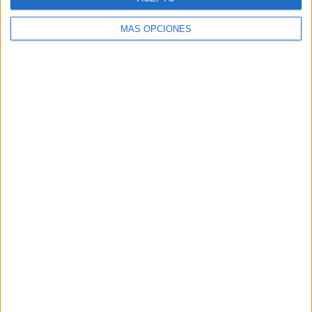
DESCARGA EL PDF
MÁS OPCIONES
REGISTRO DE ASISTENCIA COLORIDO 2023-2024
Comparte esto:
Facebook
X
MAS RECURSOS SOBRE ESTE TEMA
FICHA DE