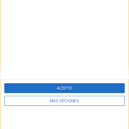
¿TE GUSTA NUESTRO MATERIAL?
Introduce tu email para unirte a otros
80.852 suscriptores.
Dirección
de
email
Suscribir
ACEPTO
MÁS OPCIONES
SIGUE NUESTROS TABLEROS EN
PINTEREST