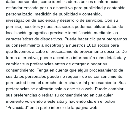
datos personales, como identificadores únicos e información
estándar enviada por un dispositivo para publicidad y contenido
VALES Y CUPONES PARA DAR
personalizado, medición de publicidad y contenido,
ABRAZOS. DÍA DEL ABRAZO
investigación de audiencia y desarrollo de servicios.
Con su
Publicado el 19 enero, 2024
permiso, nosotros y nuestros socios podemos utilizar datos de
localización geográfica precisa e identificación mediante las
¡Bienvenidos a una nueva entrada en nuestro querido
características de dispositivos. Puede hacer clic para otorgarnos
blog de Orientación Andujar! Hoy os traemos una idea
su consentimiento a nosotros y a nuestros 1019 socios para
tierna y significativa, perfecta para fomentar el cariño y
que llevemos a cabo el procesamiento previamente descrito. De
la empatía: «Vales y […]
forma alternativa, puede acceder a información más detallada y
cambiar sus preferencias antes de otorgar o negar su
SEGUIR LEYENDO
consentimiento.
Tenga en cuenta que algún procesamiento de
sus datos personales puede no requerir de su consentimiento,
pero usted tiene el derecho de rechazar tal procesamiento. Sus
preferencias se aplicarán solo a este sitio web. Puede cambiar
sus preferencias o retirar su consentimiento en cualquier
momento volviendo a este sitio y haciendo clic en el botón
Buscar
"Privacidad" en la parte inferior de la página web.
Buscar