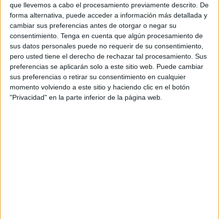
que llevemos a cabo el procesamiento previamente descrito. De
forma alternativa, puede acceder a información más detallada y
cambiar sus preferencias antes de otorgar o negar su
consentimiento.
Tenga en cuenta que algún procesamiento de
sus datos personales puede no requerir de su consentimiento,
pero usted tiene el derecho de rechazar tal procesamiento. Sus
PLANTILLA EDITABLE power point
preferencias se aplicarán solo a este sitio web. Puede cambiar
sus preferencias o retirar su consentimiento en cualquier
situaciones de aprendizaje adaptada
momento volviendo a este sitio y haciendo clic en el botón
LOMLOE
"Privacidad" en la parte inferior de la página web.
Publicado el 19 julio, 2024
Durante este curso creo que todos los docentes
estamos un poco agobiados en lo referente a la
entrada de la nueva ley, LOMLOE, desde orientación
Andújar queremos hacer más fácil […]
SEGUIR LEYENDO