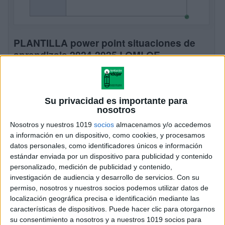
PLANTILLA power point situaciones de
aprendizaje 2024-2025 LOMLOE
Publicado el 10 agosto, 2024
Durante este curso creo que todos los docentes
estamos un poco agobiados en lo referente a la
Su privacidad es importante para
entrada de la nueva ley, LOMLOE, desde orientación
nosotros
Andújar queremos hacer más fácil […]
Nosotros y nuestros 1019
socios
almacenamos y/o accedemos
a información en un dispositivo, como cookies, y procesamos
SEGUIR LEYENDO
datos personales, como identificadores únicos e información
estándar enviada por un dispositivo para publicidad y contenido
personalizado, medición de publicidad y contenido,
investigación de audiencia y desarrollo de servicios.
Con su
permiso, nosotros y nuestros socios podemos utilizar datos de
localización geográfica precisa e identificación mediante las
características de dispositivos. Puede hacer clic para otorgarnos
su consentimiento a nosotros y a nuestros 1019 socios para