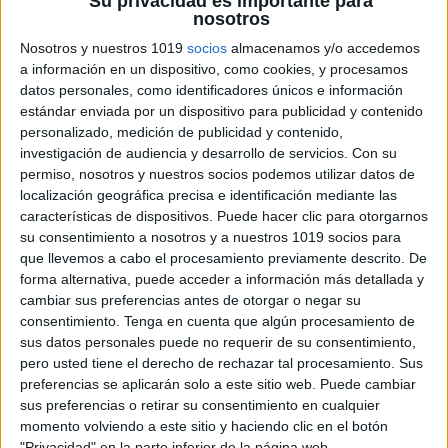
Su privacidad es importante para
nosotros
Nosotros y nuestros 1019
socios
almacenamos y/o accedemos
a información en un dispositivo, como cookies, y procesamos
FICHAS PARA DIBUJAR POR PUNTOS
datos personales, como identificadores únicos e información
especial HALLOWEEN
estándar enviada por un dispositivo para publicidad y contenido
Publicado el 29 octubre, 2024
personalizado, medición de publicidad y contenido,
investigación de audiencia y desarrollo de servicios.
Con su
¡Prepárate para Halloween con estas divertidas fichas
permiso, nosotros y nuestros socios podemos utilizar datos de
de unir puntos! Este material especial de Halloween
localización geográfica precisa e identificación mediante las
permite a los niños crear imágenes temáticas
características de dispositivos. Puede hacer clic para otorgarnos
siguiendo los puntos, mientras desarrollan su
su consentimiento a nosotros y a nuestros 1019 socios para
motricidad fina […]
que llevemos a cabo el procesamiento previamente descrito. De
forma alternativa, puede acceder a información más detallada y
SEGUIR LEYENDO
cambiar sus preferencias antes de otorgar o negar su
consentimiento.
Tenga en cuenta que algún procesamiento de
sus datos personales puede no requerir de su consentimiento,
pero usted tiene el derecho de rechazar tal procesamiento. Sus
preferencias se aplicarán solo a este sitio web. Puede cambiar
sus preferencias o retirar su consentimiento en cualquier
momento volviendo a este sitio y haciendo clic en el botón
"Privacidad" en la parte inferior de la página web.