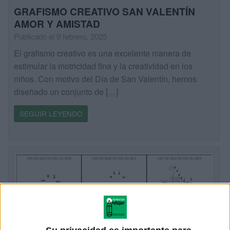
GRAFISMO CREATIVO SAN VALENTÍN
AMOR Y AMISTAD
Publicado el 9 febrero, 2025
El grafismo creativo es una excelente manera de
estimular la motricidad fina y la creatividad en los
niños. Con motivo del Día de San Valentín, hemos
diseñado un conjunto de […]
SEGUIR LEYENDO