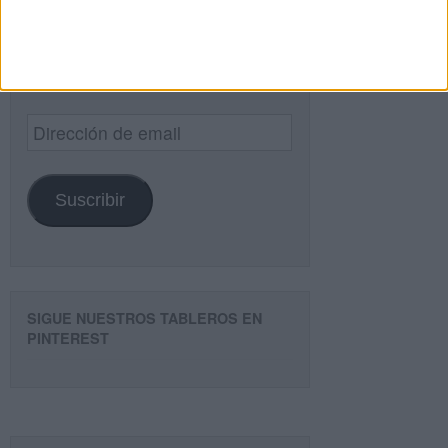
¿TE GUSTA NUESTRO MATERIAL?
Introduce tu email para unirte a otros
80.861 suscriptores.
Dirección
de
email
Suscribir
SIGUE NUESTROS TABLEROS EN
PINTEREST