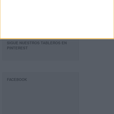
email
Suscribir
SIGUE NUESTROS TABLEROS EN
PINTEREST
FACEBOOK