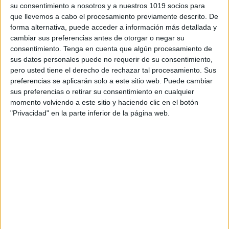
su consentimiento a nosotros y a nuestros 1019 socios para
que llevemos a cabo el procesamiento previamente descrito. De
forma alternativa, puede acceder a información más detallada y
cambiar sus preferencias antes de otorgar o negar su
consentimiento.
Tenga en cuenta que algún procesamiento de
sus datos personales puede no requerir de su consentimiento,
pero usted tiene el derecho de rechazar tal procesamiento. Sus
PERCEPCIÓN-ATENCIÓN: Rodea o
preferencias se aplicarán solo a este sitio web. Puede cambiar
colorea según el código.
sus preferencias o retirar su consentimiento en cualquier
momento volviendo a este sitio y haciendo clic en el botón
Publicado el 9 julio, 2020
"Privacidad" en la parte inferior de la página web.
Os presento un recurso creado principalmente para la
estimulación de la PERCEPCIÓN, de la ATENCIÓN y
la CONCENTRACIÓN. Como otras actividades de
atención, consiste en observar cada detalle de los […]
SEGUIR LEYENDO