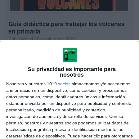
Guía didáctica para trabajar los volcanes
en primaria
Publicado el 22 septiembre, 2021
Descubre en la proyección Volcanes la historia de la
creación de la Tierra. Desde hace 4.500 millones de
años, estos procesos de energía volcánica han dado
Su privacidad es importante para
forma a nuestro planeta, […]
nosotros
Nosotros y nuestros 1019
socios
almacenamos y/o accedemos
SEGUIR LEYENDO
a información en un dispositivo, como cookies, y procesamos
datos personales, como identificadores únicos e información
estándar enviada por un dispositivo para publicidad y contenido
personalizado, medición de publicidad y contenido,
investigación de audiencia y desarrollo de servicios.
Con su
permiso, nosotros y nuestros socios podemos utilizar datos de
localización geográfica precisa e identificación mediante las
características de dispositivos. Puede hacer clic para otorgarnos