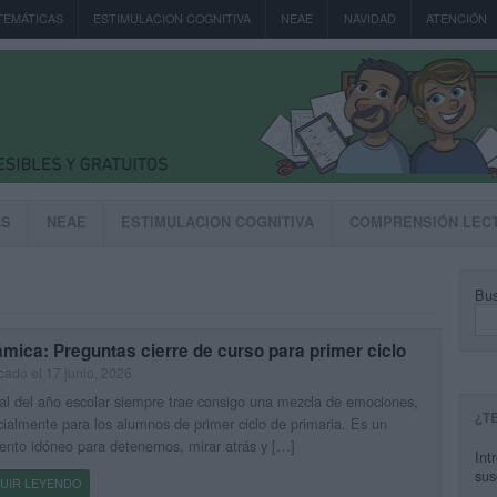
TEMÁTICAS
ESTIMULACION COGNITIVA
NEAE
NAVIDAD
ATENCIÓN
AS
NEAE
ESTIMULACION COGNITIVA
COMPRENSIÓN LEC
Bus
mica: Preguntas cierre de curso para primer ciclo
cado el 17 junio, 2026
nal del año escolar siempre trae consigo una mezcla de emociones,
¿T
ialmente para los alumnos de primer ciclo de primaria. Es un
to idóneo para detenernos, mirar atrás y […]
Int
sus
UIR LEYENDO