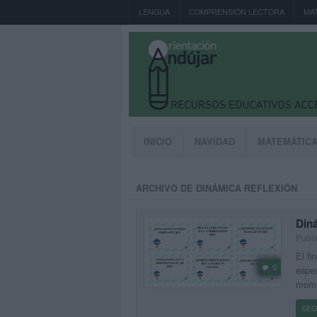
LENGUA
COMPRENSIÓN LECTORA
MA
INICIO
NAVIDAD
MATEMÁTIC
ARCHIVO DE DINÁMICA REFLEXIÓN
Diná
Publi
El fi
0
espec
momen
SEG