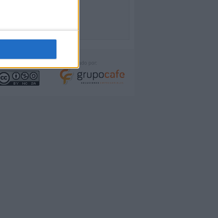
icencia:
Desarrollado por: