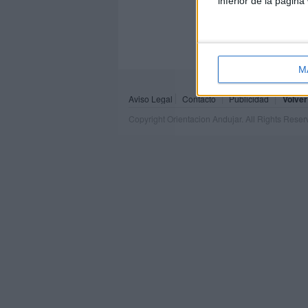
inferior de la página
M
Aviso Legal
Contacto
Publicidad
Volver
Copyright Orientacion Andujar. All Rights Rese