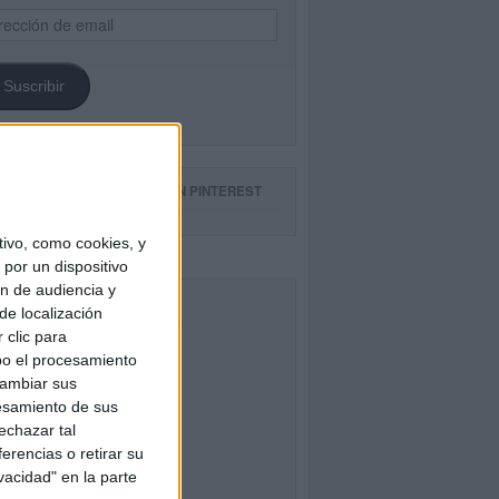
ección
il
Suscribir
GUE NUESTROS TABLEROS EN PINTEREST
ivo, como cookies, y
por un dispositivo
ón de audiencia y
CEBOOK
de localización
 clic para
bo el procesamiento
cambiar sus
esamiento de sus
echazar tal
erencias o retirar su
vacidad" en la parte