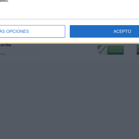
 web.
ÁS OPCIONES
ACEPTO
Calidad:
L
 arriba
rved