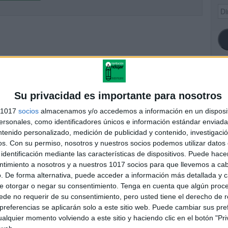
Dir
de
ema
SI
Su privacidad es importante para nosotros
s 1017
socios
almacenamos y/o accedemos a información en un disposit
sonales, como identificadores únicos e información estándar enviada 
ntenido personalizado, medición de publicidad y contenido, investigaci
FA
os.
Con su permiso, nosotros y nuestros socios podemos utilizar datos 
identificación mediante las características de dispositivos. Puede hacer
ntimiento a nosotros y a nuestros 1017 socios para que llevemos a ca
. De forma alternativa, puede acceder a información más detallada y 
e otorgar o negar su consentimiento.
Tenga en cuenta que algún proc
de no requerir de su consentimiento, pero usted tiene el derecho de r
referencias se aplicarán solo a este sitio web. Puede cambiar sus pref
alquier momento volviendo a este sitio y haciendo clic en el botón "Pri