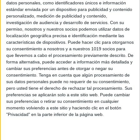
datos personales, como identificadores únicos e información
estándar enviada por un dispositivo para publicidad y contenido
personalizado, medición de publicidad y contenido,
Un mes una rima especial para infantil 3
investigación de audiencia y desarrollo de servicios.
Con su
años
permiso, nosotros y nuestros socios podemos utilizar datos de
Publicado el 14 noviembre, 2023
localización geográfica precisa e identificación mediante las
características de dispositivos. Puede hacer clic para otorgarnos
El uso de rimas y poemas en niños de tres años tiene
su consentimiento a nosotros y a nuestros 1019 socios para
una gran importancia en su desarrollo. Estas son
que llevemos a cabo el procesamiento previamente descrito. De
algunas razones: Desarrollo del lenguaje: Las rimas y
forma alternativa, puede acceder a información más detallada y
poemas ayudan […]
cambiar sus preferencias antes de otorgar o negar su
consentimiento.
Tenga en cuenta que algún procesamiento de
SEGUIR LEYENDO
sus datos personales puede no requerir de su consentimiento,
pero usted tiene el derecho de rechazar tal procesamiento. Sus
preferencias se aplicarán solo a este sitio web. Puede cambiar
sus preferencias o retirar su consentimiento en cualquier
momento volviendo a este sitio y haciendo clic en el botón
"Privacidad" en la parte inferior de la página web.
Buscar