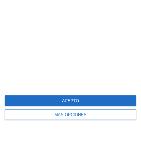
Buscar
¿TE GUSTA NUESTRO MATERIAL?
Introduce tu email para unirte a otros
80.864 suscriptores.
Dirección
de
email
Suscribir
ACEPTO
MÁS OPCIONES
SIGUE NUESTROS TABLEROS EN
PINTEREST