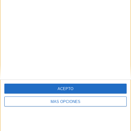
¿TE GUSTA NUESTRO MATERIAL?
Introduce tu email para unirte a otros
80.864 suscriptores.
Dirección
de
email
Suscribir
ACEPTO
MÁS OPCIONES
SIGUE NUESTROS TABLEROS EN
PINTEREST