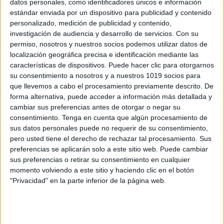
datos personales, como identificadores únicos e información
Acoso escolar y Trastorno del Espectro
estándar enviada por un dispositivo para publicidad y contenido
del Autismo (TEA)
personalizado, medición de publicidad y contenido,
investigación de audiencia y desarrollo de servicios.
Con su
Publicado el 13 diciembre, 2018
permiso, nosotros y nuestros socios podemos utilizar datos de
Confederación Autismo España publica esta guía,
localización geográfica precisa e identificación mediante las
dirigida a familias y profesores con el fin de ayudar
características de dispositivos. Puede hacer clic para otorgarnos
su consentimiento a nosotros y a nuestros 1019 socios para
a identificar y detectar situaciones de bullying y
que llevemos a cabo el procesamiento previamente descrito. De
ponerles freno, así como para apoyar y […]
forma alternativa, puede acceder a información más detallada y
cambiar sus preferencias antes de otorgar o negar su
SEGUIR LEYENDO
consentimiento.
Tenga en cuenta que algún procesamiento de
sus datos personales puede no requerir de su consentimiento,
pero usted tiene el derecho de rechazar tal procesamiento. Sus
preferencias se aplicarán solo a este sitio web. Puede cambiar
sus preferencias o retirar su consentimiento en cualquier
momento volviendo a este sitio y haciendo clic en el botón
Buscar
"Privacidad" en la parte inferior de la página web.
Buscar