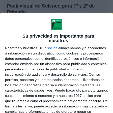
Pack visual de Science para 1º y 2º de
Primaria
Publicado el 20 junio, 2026
Este pack visual de Science está diseñado para
facilitar la comprensión de los contenidos de Ciencias
Su privacidad es importante para
Naturales en inglés en el primer ciclo de Primaria.
nosotros
Incluye infografías, esquemas y vocabulario […]
Nosotros y nuestros 1017
socios
almacenamos y/o accedemos
a información en un dispositivo, como cookies, y procesamos
SEGUIR LEYENDO
datos personales, como identificadores únicos e información
estándar enviada por un dispositivo para publicidad y contenido
personalizado, medición de publicidad y contenido,
investigación de audiencia y desarrollo de servicios.
Con su
permiso, nosotros y nuestros socios podemos utilizar datos de
localización geográfica precisa e identificación mediante las
características de dispositivos. Puede hacer clic para otorgarnos
su consentimiento a nosotros y a nuestros 1017 socios para
que llevemos a cabo el procesamiento previamente descrito. De
forma alternativa, puede acceder a información más detallada y
cambiar sus preferencias antes de otorgar o negar su