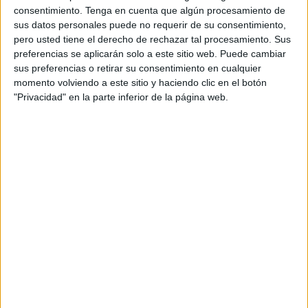
consentimiento.
Tenga en cuenta que algún procesamiento de
sus datos personales puede no requerir de su consentimiento,
pero usted tiene el derecho de rechazar tal procesamiento. Sus
PICTOPOLY del Comercio (monopoly con
preferencias se aplicarán solo a este sitio web. Puede cambiar
pictos)
sus preferencias o retirar su consentimiento en cualquier
Publicado el 28 mayo, 2026
momento volviendo a este sitio y haciendo clic en el botón
"Privacidad" en la parte inferior de la página web.
PICTOPOLY es un juego educativo adaptado con
pictogramas de ARASAAC diseñado para trabajar de
forma visual, estructurada e inclusiva habilidades
relacionadas con la vida diaria, especialmente el
aprendizaje del uso […]
SEGUIR LEYENDO