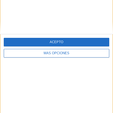
ACEPTO
Ortografía no las confundas porque, hay y
haber
MÁS OPCIONES
Publicado el 12 mayo, 2026
Guía rápida para escribir sin errores y entender sus
diferencias En español, algunas palabras suenan
igual pero tienen significados y usos distintos. Entre
las más confundidas están porque, hay y […]
SEGUIR LEYENDO