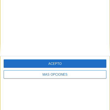
ACEPTO
20 refranes con emojis o emoticonos para
MÁS OPCIONES
trabajar en clase
Publicado el 14 enero, 2020
Los refranes son una parte esencial de la sabiduría
popular. Se trata de construcciones repetidas
tradicionalmente de forma oral que son fáciles de