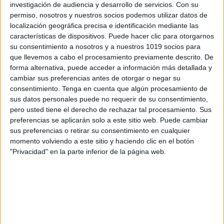
investigación de audiencia y desarrollo de servicios.
Con su
permiso, nosotros y nuestros socios podemos utilizar datos de
localización geográfica precisa e identificación mediante las
características de dispositivos. Puede hacer clic para otorgarnos
su consentimiento a nosotros y a nuestros 1019 socios para
Observa y cuenta los emojis
que llevemos a cabo el procesamiento previamente descrito. De
Publicado el 13 febrero, 2023
forma alternativa, puede acceder a información más detallada y
cambiar sus preferencias antes de otorgar o negar su
En esta propuesta trabajaremos atención, conteo y
consentimiento.
Tenga en cuenta que algún procesamiento de
¿por qué no? las emociones. Los niños deben contar
sus datos personales puede no requerir de su consentimiento,
los emojis de cada lámina y escribir la cantidad
pero usted tiene el derecho de rechazar tal procesamiento. Sus
correspondiente. Estos emojis, ¿Qué sentimientos […]
preferencias se aplicarán solo a este sitio web. Puede cambiar
sus preferencias o retirar su consentimiento en cualquier
SEGUIR LEYENDO
momento volviendo a este sitio y haciendo clic en el botón
"Privacidad" en la parte inferior de la página web.