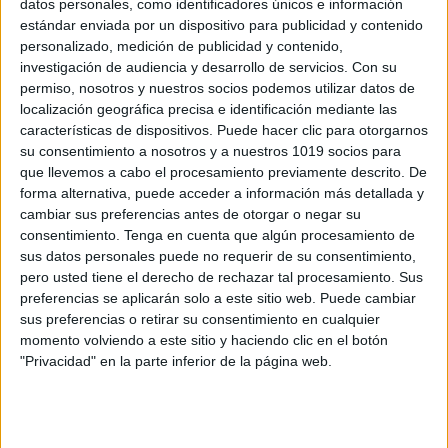
datos personales, como identificadores únicos e información
Los Derechos del Niño adaptada para 6 a
estándar enviada por un dispositivo para publicidad y contenido
8 años
personalizado, medición de publicidad y contenido,
investigación de audiencia y desarrollo de servicios.
Con su
Publicado el 5 noviembre, 2024
permiso, nosotros y nuestros socios podemos utilizar datos de
n esta oportunidad, compartimos un recurso
localización geográfica precisa e identificación mediante las
fundamental para trabajar en el aula o en casa: «Los
características de dispositivos. Puede hacer clic para otorgarnos
su consentimiento a nosotros y a nuestros 1019 socios para
Derechos del Niño» adaptados especialmente para
que llevemos a cabo el procesamiento previamente descrito. De
los más pequeños de 6 a 8 años. […]
forma alternativa, puede acceder a información más detallada y
cambiar sus preferencias antes de otorgar o negar su
SEGUIR LEYENDO
consentimiento.
Tenga en cuenta que algún procesamiento de
sus datos personales puede no requerir de su consentimiento,
pero usted tiene el derecho de rechazar tal procesamiento. Sus
preferencias se aplicarán solo a este sitio web. Puede cambiar
sus preferencias o retirar su consentimiento en cualquier
momento volviendo a este sitio y haciendo clic en el botón
Buscar
"Privacidad" en la parte inferior de la página web.
Buscar