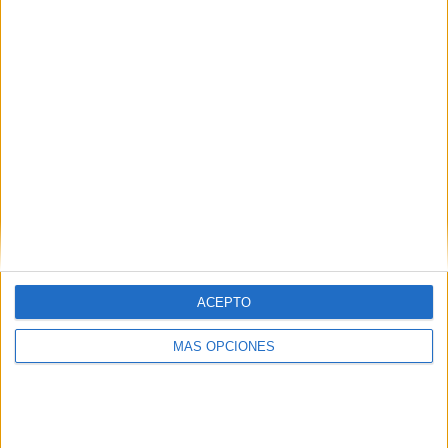
¿TE GUSTA NUESTRO MATERIAL?
Introduce tu email para unirte a otros
80.852 suscriptores.
Dirección
de
email
Suscribir
ACEPTO
MÁS OPCIONES
SIGUE NUESTROS TABLEROS EN
PINTEREST