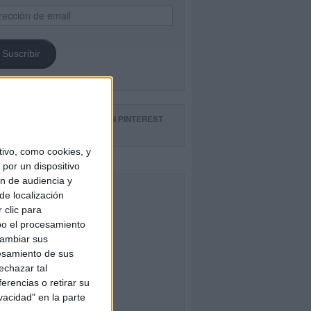
ección
il
Suscribir
GUE NUESTROS TABLEROS EN PINTEREST
ivo, como cookies, y
por un dispositivo
ón de audiencia y
CEBOOK
de localización
 clic para
bo el procesamiento
cambiar sus
esamiento de sus
echazar tal
erencias o retirar su
vacidad" en la parte