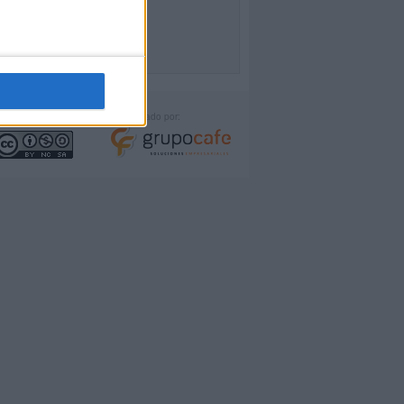
icencia:
Desarrollado por: