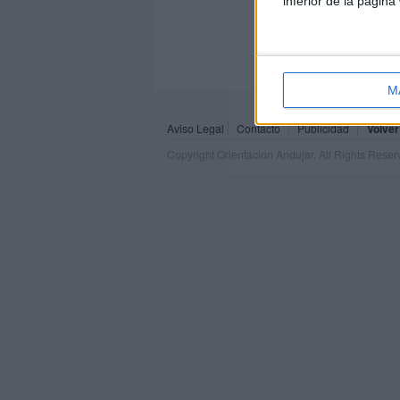
inferior de la página
M
Aviso Legal
Contacto
Publicidad
Volver
Copyright Orientacion Andujar. All Rights Rese