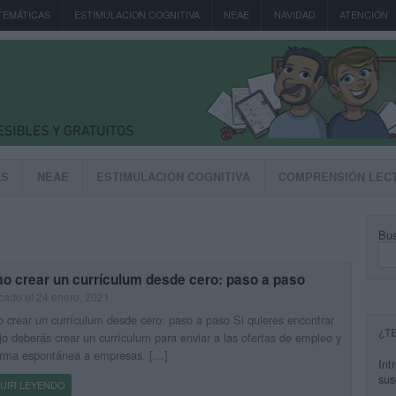
TEMÁTICAS
ESTIMULACION COGNITIVA
NEAE
NAVIDAD
ATENCIÓN
AS
NEAE
ESTIMULACION COGNITIVA
COMPRENSIÓN LEC
Bus
o crear un currículum desde cero: paso a paso
cado el 24 enero, 2021
crear un currículum desde cero: paso a paso Si quieres encontrar
¿T
jo deberás crear un currículum para enviar a las ofertas de empleo y
orma espontánea a empresas. […]
Int
sus
UIR LEYENDO