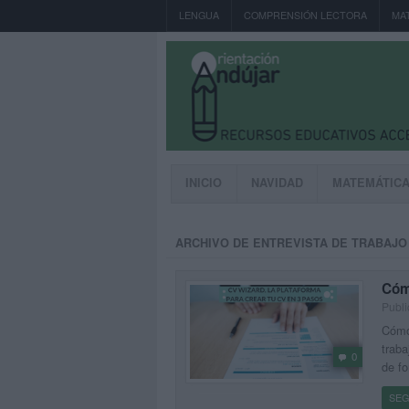
LENGUA
COMPRENSIÓN LECTORA
MA
INICIO
NAVIDAD
MATEMÁTIC
ARCHIVO DE ENTREVISTA DE TRABAJO
Cóm
Publi
Cómo 
traba
0
de f
SEG