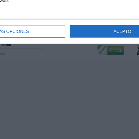
 web.
ÁS OPCIONES
ACEPTO
Calidad:
L
 arriba
rved