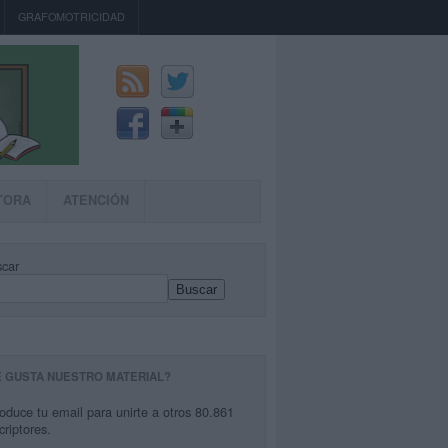
GRAFOMOTRICIDAD
TORA
ATENCIÓN
car
Buscar
E GUSTA NUESTRO MATERIAL?
roduce tu email para unirte a otros 80.861
criptores.