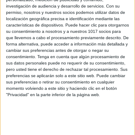
investigación de audiencia y desarrollo de servicios.
Con su
permiso, nosotros y nuestros socios podemos utilizar datos de
CUADERNO GUÍA CON SÍLABAS GENIAL
localización geográfica precisa e identificación mediante las
PARA APRENDER A ESCRIBIR y
características de dispositivos. Puede hacer clic para otorgarnos
su consentimiento a nosotros y a nuestros 1017 socios para
TRABAJAR LA LECTOESCRITURA
que llevemos a cabo el procesamiento previamente descrito. De
Publicado el 5 marzo, 2024
forma alternativa, puede acceder a información más detallada y
Os dejamos este cuaderno guía que contiene
cambiar sus preferencias antes de otorgar o negar su
consentimiento.
Tenga en cuenta que algún procesamiento de
actividades de lectoescritura enfocadas en sílabas.
sus datos personales puede no requerir de su consentimiento,
Estas fichas son ideales para trabajar con niños que
pero usted tiene el derecho de rechazar tal procesamiento. Sus
están iniciando el proceso de lectura y escritura. […]
preferencias se aplicarán solo a este sitio web. Puede cambiar
sus preferencias o retirar su consentimiento en cualquier
SEGUIR LEYENDO
momento volviendo a este sitio y haciendo clic en el botón
"Privacidad" en la parte inferior de la página web.