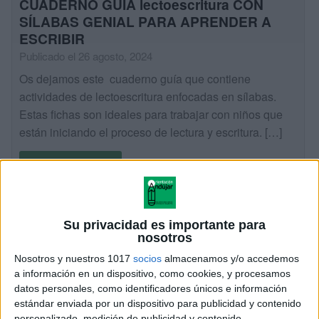
CUADERNO GUÍA lectoescritura CON
SÍLABAS GENIAL PARA APRENDER A
ESCRIBIR
Publicado el 26 agosto, 2024
Os dejamos este cuaderno guía que contiene
actividades de lectoescritura enfocadas en sílabas.
Estas fichas son ideales para trabajar con niños que
están iniciando el proceso de lectura y escritura. […]
SEGUIR LEYENDO
Su privacidad es importante para
nosotros
Nosotros y nuestros 1017
socios
almacenamos y/o accedemos
a información en un dispositivo, como cookies, y procesamos
datos personales, como identificadores únicos e información
estándar enviada por un dispositivo para publicidad y contenido
personalizado, medición de publicidad y contenido,