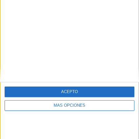
imaginación y el entusiasmo, tanto en grandes como
en pequeños. Con la llegada de esta emocionante
temporada, […]
SEGUIR LEYENDO
ACEPTO
MÁS OPCIONES
Fichas «Si puedes escribir…» con
vocales no iniciamos en la lectoescritura