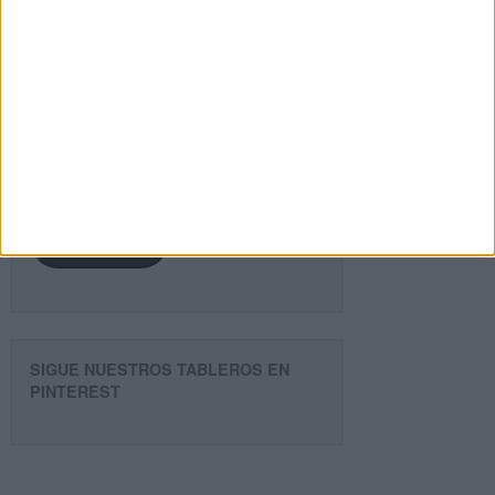
¿TE GUSTA NUESTRO MATERIAL?
Introduce tu email para unirte a otros
80.868 suscriptores.
Dirección
de
email
Suscribir
SIGUE NUESTROS TABLEROS EN
PINTEREST