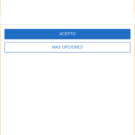
Buscar
ACEPTO
¿TE GUSTA NUESTRO MATERIAL?
MÁS OPCIONES
Introduce tu email para unirte a otros
80.867 suscriptores.
Dirección
de
email
Suscribir
SIGUE NUESTROS TABLEROS EN