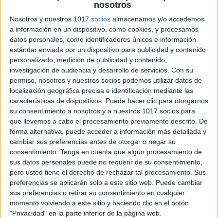
nosotros
CUADERNO DE 75 páginas de escritura
Nosotros y nuestros 1017
socios
almacenamos y/o accedemos
creativa para primaria pos ciclos
a información en un dispositivo, como cookies, y procesamos
Publicado el 14 octubre, 2024
datos personales, como identificadores únicos e información
estándar enviada por un dispositivo para publicidad y contenido
La escritura, junto a la lectura, son las dos armas más
personalizado, medición de publicidad y contenido,
poderosas que podemos dar a los niños para cimentar
investigación de audiencia y desarrollo de servicios.
Con su
las bases de su desarrollo cognitivo. A diferencia del
permiso, nosotros y nuestros socios podemos utilizar datos de
aprendizaje de […]
localización geográfica precisa e identificación mediante las
características de dispositivos. Puede hacer clic para otorgarnos
SEGUIR LEYENDO
su consentimiento a nosotros y a nuestros 1017 socios para
que llevemos a cabo el procesamiento previamente descrito. De
forma alternativa, puede acceder a información más detallada y
cambiar sus preferencias antes de otorgar o negar su
consentimiento.
Tenga en cuenta que algún procesamiento de
sus datos personales puede no requerir de su consentimiento,
pero usted tiene el derecho de rechazar tal procesamiento. Sus
preferencias se aplicarán solo a este sitio web. Puede cambiar
sus preferencias o retirar su consentimiento en cualquier
momento volviendo a este sitio y haciendo clic en el botón
"Privacidad" en la parte inferior de la página web.