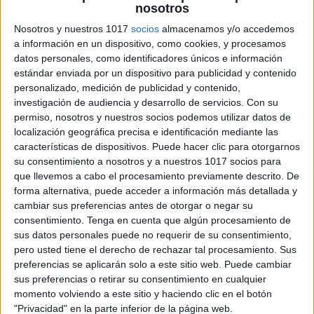
nosotros
24 propuestas para jugar, aprender y
disfrutar del agua este verano ”Chapuzón
Nosotros y nuestros 1017
socios
almacenamos y/o accedemos
a información en un dispositivo, como cookies, y procesamos
de diversión”
datos personales, como identificadores únicos e información
Publicado el 2 julio, 2026
estándar enviada por un dispositivo para publicidad y contenido
💦 ¡Ya está aquí el Pack 1: “Chapuzón de diversión”! 💦
personalizado, medición de publicidad y contenido,
investigación de audiencia y desarrollo de servicios.
Con su
24 propuestas para jugar, aprender y disfrutar del agua
permiso, nosotros y nuestros socios podemos utilizar datos de
este verano 🌞 ✨ ¿Qué encontrarás dentro? 💙 8
localización geográfica precisa e identificación mediante las
juegos […]
características de dispositivos. Puede hacer clic para otorgarnos
su consentimiento a nosotros y a nuestros 1017 socios para
SEGUIR LEYENDO
que llevemos a cabo el procesamiento previamente descrito. De
forma alternativa, puede acceder a información más detallada y
cambiar sus preferencias antes de otorgar o negar su
consentimiento.
Tenga en cuenta que algún procesamiento de
sus datos personales puede no requerir de su consentimiento,
pero usted tiene el derecho de rechazar tal procesamiento. Sus
preferencias se aplicarán solo a este sitio web. Puede cambiar
sus preferencias o retirar su consentimiento en cualquier
momento volviendo a este sitio y haciendo clic en el botón
"Privacidad" en la parte inferior de la página web.