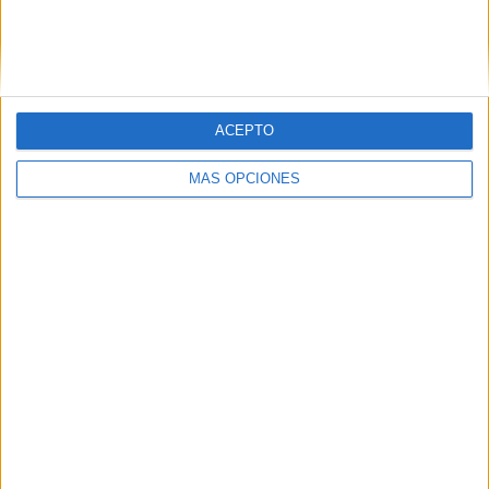
Buscar
ACEPTO
¿TE GUSTA NUESTRO MATERIAL?
MÁS OPCIONES
Introduce tu email para unirte a otros
80.869 suscriptores.
Dirección
de
email
Suscribir