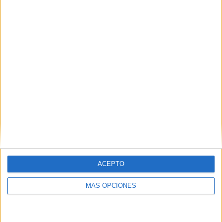
Buscar
¿TE GUSTA NUESTRO MATERIAL?
Introduce tu email para unirte a otros
80.870 suscriptores.
Dirección
de
email
Suscribir
ACEPTO
MÁS OPCIONES
SIGUE NUESTROS TABLEROS EN
PINTEREST