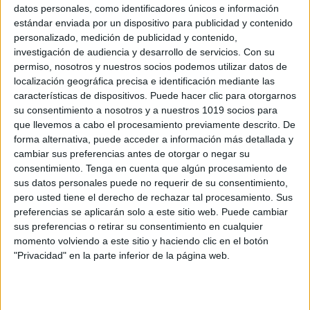
datos personales, como identificadores únicos e información
estándar enviada por un dispositivo para publicidad y contenido
Calendario de actividades divertidas de
personalizado, medición de publicidad y contenido,
investigación de audiencia y desarrollo de servicios.
Con su
noviembre 2023, adaptado a Infantil
permiso, nosotros y nuestros socios podemos utilizar datos de
Publicado el 3 noviembre, 2023
localización geográfica precisa e identificación mediante las
¡Bienvenidos a noviembre, un mes lleno de colores
características de dispositivos. Puede hacer clic para otorgarnos
su consentimiento a nosotros y a nuestros 1019 socios para
otoñales y aprendizajes emocionantes! Desde
que llevemos a cabo el procesamiento previamente descrito. De
Orientación Andújar, os traemos un Calendario de
forma alternativa, puede acceder a información más detallada y
Actividades Divertidas de Noviembre 2023,
cambiar sus preferencias antes de otorgar o negar su
especialmente diseñado para nuestros pequeños […]
consentimiento.
Tenga en cuenta que algún procesamiento de
sus datos personales puede no requerir de su consentimiento,
SEGUIR LEYENDO
pero usted tiene el derecho de rechazar tal procesamiento. Sus
preferencias se aplicarán solo a este sitio web. Puede cambiar
sus preferencias o retirar su consentimiento en cualquier
momento volviendo a este sitio y haciendo clic en el botón
"Privacidad" en la parte inferior de la página web.
Buscar