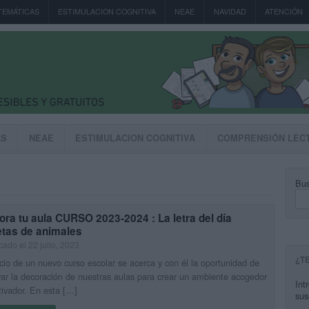
TEMÁTICAS
ESTIMULACION COGNITIVA
NEAE
NAVIDAD
ATENCIÓN
AS
NEAE
ESTIMULACION COGNITIVA
COMPRENSIÓN LEC
Bus
ra tu aula CURSO 2023-2024 : La letra del día
etas de animales
cado el 22 julio, 2023
¿T
icio de un nuevo curso escolar se acerca y con él la oportunidad de
ar la decoración de nuestras aulas para crear un ambiente acogedor
Int
ivador. En esta […]
sus