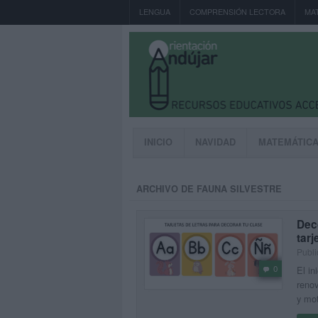
LENGUA
COMPRENSIÓN LECTORA
MA
INICIO
NAVIDAD
MATEMÁTIC
ARCHIVO DE FAUNA SILVESTRE
Deco
tarj
Publi
0
El in
renov
y mot