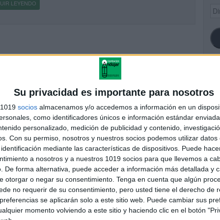
UIR LEYENDO
Dir
de
ema
SI
Su privacidad es importante para nosotros
s 1019
socios
almacenamos y/o accedemos a información en un disposit
sonales, como identificadores únicos e información estándar enviada 
ntenido personalizado, medición de publicidad y contenido, investigaci
FA
os.
Con su permiso, nosotros y nuestros socios podemos utilizar datos 
identificación mediante las características de dispositivos. Puede hacer
ntimiento a nosotros y a nuestros 1019 socios para que llevemos a ca
. De forma alternativa, puede acceder a información más detallada y 
e otorgar o negar su consentimiento.
Tenga en cuenta que algún proc
de no requerir de su consentimiento, pero usted tiene el derecho de r
referencias se aplicarán solo a este sitio web. Puede cambiar sus pref
alquier momento volviendo a este sitio y haciendo clic en el botón "Pri