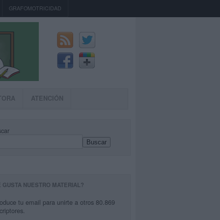
GRAFOMOTRICIDAD
TORA
ATENCIÓN
car
Buscar
E GUSTA NUESTRO MATERIAL?
roduce tu email para unirte a otros 80.869
criptores.