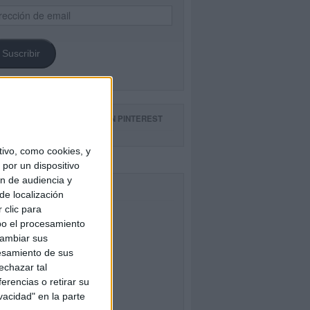
ección
il
Suscribir
GUE NUESTROS TABLEROS EN PINTEREST
ivo, como cookies, y
por un dispositivo
ón de audiencia y
CEBOOK
de localización
 clic para
bo el procesamiento
cambiar sus
esamiento de sus
echazar tal
erencias o retirar su
vacidad" en la parte