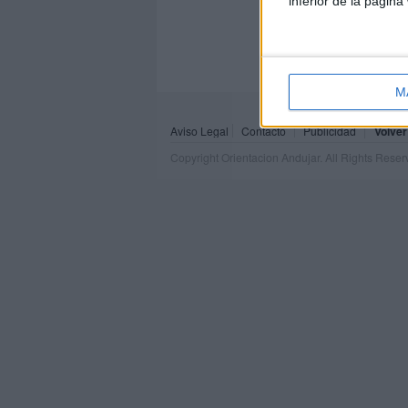
inferior de la página
M
Aviso Legal
Contacto
Publicidad
Volver
Copyright Orientacion Andujar. All Rights Rese