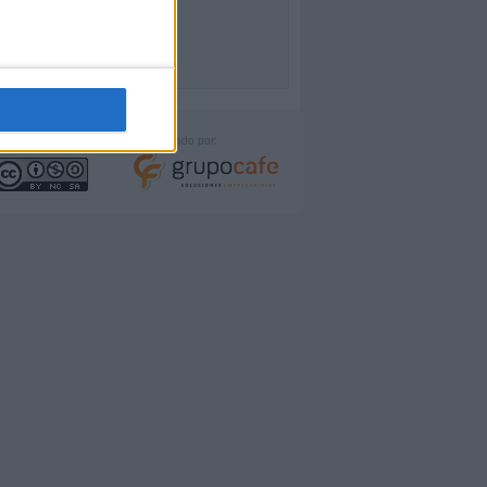
icencia:
Desarrollado por: