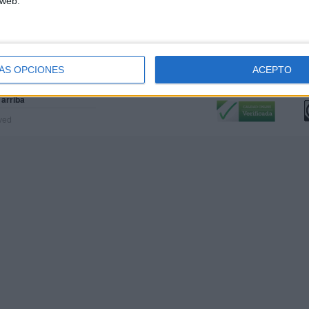
 web.
ÁS OPCIONES
ACEPTO
Calidad:
L
 arriba
rved