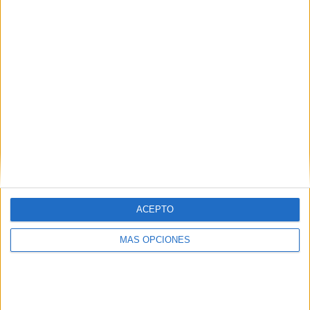
¿TE GUSTA NUESTRO MATERIAL?
Introduce tu email para unirte a otros
80.859 suscriptores.
Dirección
de
email
Suscribir
ACEPTO
MÁS OPCIONES
SIGUE NUESTROS TABLEROS EN
PINTEREST