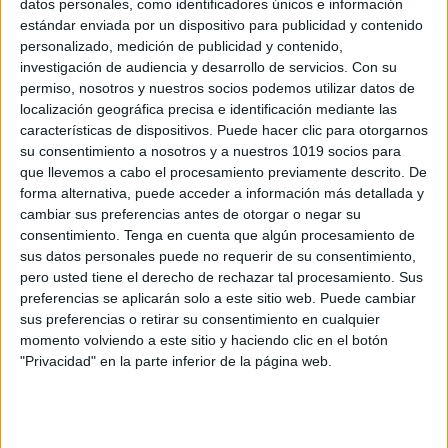
datos personales, como identificadores únicos e información
PRECIOSO BANNER DEL MES DE ENERO
estándar enviada por un dispositivo para publicidad y contenido
DECORA TU AULA 2023
personalizado, medición de publicidad y contenido,
investigación de audiencia y desarrollo de servicios.
Con su
Publicado el 2 enero, 2023
permiso, nosotros y nuestros socios podemos utilizar datos de
Es bueno decorar las aulas de primaria con una
localización geográfica precisa e identificación mediante las
temática relacionada con las fechas importantes del
características de dispositivos. Puede hacer clic para otorgarnos
su consentimiento a nosotros y a nuestros 1019 socios para
calendario por varias razones. En primer lugar, puede
que llevemos a cabo el procesamiento previamente descrito. De
ser una forma divertida y motivadora […]
forma alternativa, puede acceder a información más detallada y
cambiar sus preferencias antes de otorgar o negar su
SEGUIR LEYENDO
consentimiento.
Tenga en cuenta que algún procesamiento de
sus datos personales puede no requerir de su consentimiento,
pero usted tiene el derecho de rechazar tal procesamiento. Sus
preferencias se aplicarán solo a este sitio web. Puede cambiar
sus preferencias o retirar su consentimiento en cualquier
momento volviendo a este sitio y haciendo clic en el botón
Buscar
"Privacidad" en la parte inferior de la página web.
Buscar