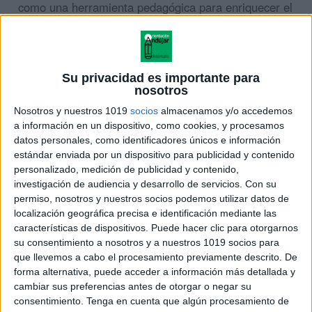
como una herramienta pedagógica para enriquecer el
aprendizaje. Los posters o mapas temáticos pueden
ser utilizados para ilustrar conceptos o proyectos de
estudio relacionados con la fecha específica, lo que
Su privacidad es importante para
puede ayudar a los alumnos y alumnas a comprender
nosotros
mejor el material.
Nosotros y nuestros 1019
socios
almacenamos y/o accedemos
a información en un dispositivo, como cookies, y procesamos
La decoración también puede ayudar a crear un
datos personales, como identificadores únicos e información
ambiente de aula agradable y estimulante. Los
estándar enviada por un dispositivo para publicidad y contenido
personalizado, medición de publicidad y contenido,
colores y adornos pueden ser utilizados para crear un
investigación de audiencia y desarrollo de servicios.
Con su
ambiente acogedor y motivar a los alumnos y
permiso, nosotros y nuestros socios podemos utilizar datos de
alumnas a participar en el aprendizaje.
localización geográfica precisa e identificación mediante las
características de dispositivos. Puede hacer clic para otorgarnos
su consentimiento a nosotros y a nuestros 1019 socios para
En resumen, decorar las aulas de primaria con una
que llevemos a cabo el procesamiento previamente descrito. De
temática relacionada con las fechas importantes del
forma alternativa, puede acceder a información más detallada y
calendario puede ser beneficioso para mejorar el
cambiar sus preferencias antes de otorgar o negar su
ambiente de aprendizaje, enriquecer el contenido del
consentimiento.
Tenga en cuenta que algún procesamiento de