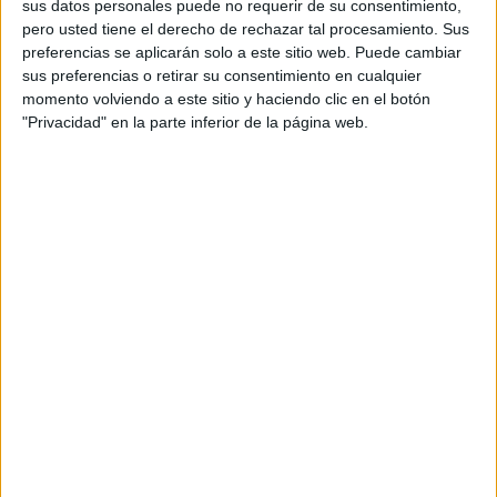
sus datos personales puede no requerir de su consentimiento,
material y promover el interés y la motivación de los
pero usted tiene el derecho de rechazar tal procesamiento. Sus
alumnos y alumnas.
preferencias se aplicarán solo a este sitio web. Puede cambiar
sus preferencias o retirar su consentimiento en cualquier
momento volviendo a este sitio y haciendo clic en el botón
"Privacidad" en la parte inferior de la página web.
ÚNETE A NUESTRO GRUPO EXCLUSIVO DE
WHATSAPP