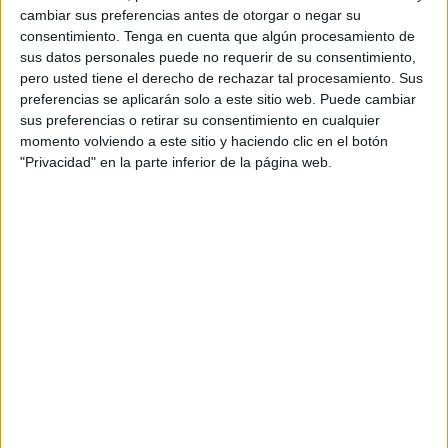
cambiar sus preferencias antes de otorgar o negar su
consentimiento.
Tenga en cuenta que algún procesamiento de
sus datos personales puede no requerir de su consentimiento,
pero usted tiene el derecho de rechazar tal procesamiento. Sus
preferencias se aplicarán solo a este sitio web. Puede cambiar
Cupones para premiar a los alumnos
sus preferencias o retirar su consentimiento en cualquier
momento volviendo a este sitio y haciendo clic en el botón
Publicado el 18 enero, 2026
"Privacidad" en la parte inferior de la página web.
Fomentar una buena conducta y la motivación en el
aula no siempre requiere recompensas materiales.
Una estrategia muy efectiva es el uso de cupones de
refuerzo positivo, que permiten reconocer […]
SEGUIR LEYENDO