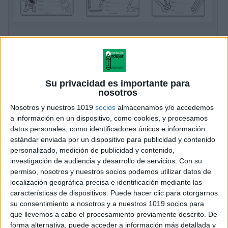
Carnés de motivación diferentes diseños
Publicado el 27 enero, 2026
En el día a día del aula, la motivación juega un papel
clave en el aprendizaje y en el bienestar emocional
Su privacidad es importante para
nosotros
del alumnado. Por eso, hoy compartimos una
colección especial […]
Nosotros y nuestros 1019
socios
almacenamos y/o accedemos
a información en un dispositivo, como cookies, y procesamos
SEGUIR LEYENDO
datos personales, como identificadores únicos e información
estándar enviada por un dispositivo para publicidad y contenido
personalizado, medición de publicidad y contenido,
investigación de audiencia y desarrollo de servicios.
Con su
permiso, nosotros y nuestros socios podemos utilizar datos de
localización geográfica precisa e identificación mediante las
características de dispositivos. Puede hacer clic para otorgarnos
su consentimiento a nosotros y a nuestros 1019 socios para
que llevemos a cabo el procesamiento previamente descrito. De
forma alternativa, puede acceder a información más detallada y