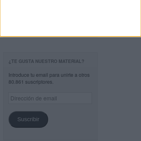
Buscar
Buscar
¿TE GUSTA NUESTRO MATERIAL?
Introduce tu email para unirte a otros
80.861 suscriptores.
Dirección
de
email
Suscribir