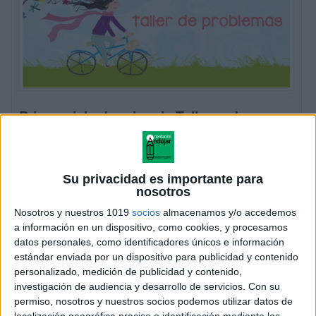
Primer ciclo de primaria Talleres de
resolución de problemas para el
Publicado el 15 marzo, 2022
El objetivo fundamental del Taller de Resolución de
Su privacidad es importante para
Problemas para este Primer Curso de E.P. es conducir
nosotros
a los alumnos/as, poco a poco, hasta la
Nosotros y nuestros 1019
socios
almacenamos y/o accedemos
presentación/interiorización de la estrategia general
a información en un dispositivo, como cookies, y procesamos
[…]
datos personales, como identificadores únicos e información
estándar enviada por un dispositivo para publicidad y contenido
personalizado, medición de publicidad y contenido,
SEGUIR LEYENDO
investigación de audiencia y desarrollo de servicios.
Con su
permiso, nosotros y nuestros socios podemos utilizar datos de
localización geográfica precisa e identificación mediante las