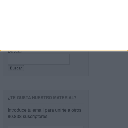
PÁGINA SIGUIENTE »
Buscar
Buscar
¿TE GUSTA NUESTRO MATERIAL?
Introduce tu email para unirte a otros
80.838 suscriptores.