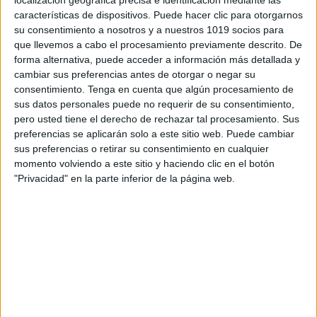
características de dispositivos. Puede hacer clic para otorgarnos
su consentimiento a nosotros y a nuestros 1019 socios para
que llevemos a cabo el procesamiento previamente descrito. De
forma alternativa, puede acceder a información más detallada y
cambiar sus preferencias antes de otorgar o negar su
consentimiento.
Tenga en cuenta que algún procesamiento de
sus datos personales puede no requerir de su consentimiento,
pero usted tiene el derecho de rechazar tal procesamiento. Sus
preferencias se aplicarán solo a este sitio web. Puede cambiar
sus preferencias o retirar su consentimiento en cualquier
momento volviendo a este sitio y haciendo clic en el botón
"Privacidad" en la parte inferior de la página web.
Emparejamos problemas con sus
enunciados correspondientes
Publicado el 17 diciembre, 2019
A menudo los niños leen sin poner atención en el
significado de lo que leen y a pesar de que el
vocabulario les sea conocido, dependen de un adulto
para […]