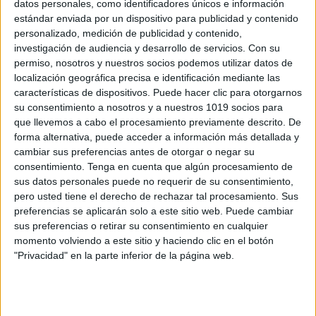
Cromos para colorear Álbum de estrellas
datos personales, como identificadores únicos e información
estándar enviada por un dispositivo para publicidad y contenido
del Mundial 2026
personalizado, medición de publicidad y contenido,
Publicado el 6 junio, 2026
investigación de audiencia y desarrollo de servicios.
Con su
Este álbum de estrellas del Mundial 2026 reúne
permiso, nosotros y nuestros socios podemos utilizar datos de
localización geográfica precisa e identificación mediante las
ilustraciones listas para colorear inspiradas en
características de dispositivos. Puede hacer clic para otorgarnos
algunos de los futbolistas más destacados del torneo.
su consentimiento a nosotros y a nuestros 1019 socios para
Cada cromo se convierte en una oportunidad para
que llevemos a cabo el procesamiento previamente descrito. De
aprender, coleccionar […]
forma alternativa, puede acceder a información más detallada y
cambiar sus preferencias antes de otorgar o negar su
SEGUIR LEYENDO
consentimiento.
Tenga en cuenta que algún procesamiento de
sus datos personales puede no requerir de su consentimiento,
pero usted tiene el derecho de rechazar tal procesamiento. Sus
preferencias se aplicarán solo a este sitio web. Puede cambiar
sus preferencias o retirar su consentimiento en cualquier
momento volviendo a este sitio y haciendo clic en el botón
Buscar
"Privacidad" en la parte inferior de la página web.
Buscar