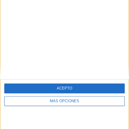
¿TE GUSTA NUESTRO MATERIAL?
Introduce tu email para unirte a otros
80.864 suscriptores.
Dirección
de
email
Suscribir
ACEPTO
MÁS OPCIONES
SIGUE NUESTROS TABLEROS EN
PINTEREST