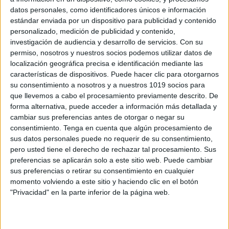
datos personales, como identificadores únicos e información
estándar enviada por un dispositivo para publicidad y contenido
personalizado, medición de publicidad y contenido,
investigación de audiencia y desarrollo de servicios.
Con su
CUADERNO ACTIVIDADES DISLEXIA
permiso, nosotros y nuestros socios podemos utilizar datos de
localización geográfica precisa e identificación mediante las
SEGMENTACIÓN
características de dispositivos. Puede hacer clic para otorgarnos
Publicado el 28 abril, 2023
su consentimiento a nosotros y a nuestros 1019 socios para
«Si tu hijo o estudiante tiene dificultades para
que llevemos a cabo el procesamiento previamente descrito. De
forma alternativa, puede acceder a información más detallada y
segmentar palabras y letras, ¡este cuaderno de
cambiar sus preferencias antes de otorgar o negar su
actividades es justo lo que necesitas! La
consentimiento.
Tenga en cuenta que algún procesamiento de
segmentación es una habilidad fundamental para la
sus datos personales puede no requerir de su consentimiento,
lectura […]
pero usted tiene el derecho de rechazar tal procesamiento. Sus
preferencias se aplicarán solo a este sitio web. Puede cambiar
SEGUIR LEYENDO
sus preferencias o retirar su consentimiento en cualquier
momento volviendo a este sitio y haciendo clic en el botón
"Privacidad" en la parte inferior de la página web.