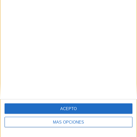
Buscar
Buscar
¿TE GUSTA NUESTRO MATERIAL?
Introduce tu email para unirte a otros
80.853 suscriptores.
Dirección
de
email
ACEPTO
Suscribir
MÁS OPCIONES