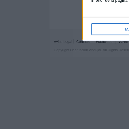
inferior de la página
M
Aviso Legal
Contacto
Publicidad
Volver
Copyright Orientacion Andujar. All Rights Rese