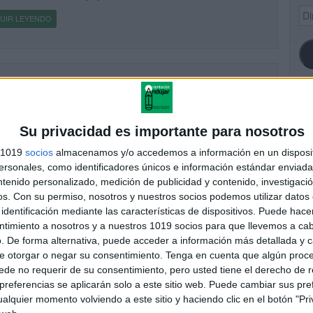
Dir
UIR LEYENDO
de
ema
SI
Su privacidad es importante para nosotros
s 1019
socios
almacenamos y/o accedemos a información en un disposit
sonales, como identificadores únicos e información estándar enviada 
ntenido personalizado, medición de publicidad y contenido, investigaci
FA
os.
Con su permiso, nosotros y nuestros socios podemos utilizar datos 
identificación mediante las características de dispositivos. Puede hacer
ntimiento a nosotros y a nuestros 1019 socios para que llevemos a ca
. De forma alternativa, puede acceder a información más detallada y 
e otorgar o negar su consentimiento.
Tenga en cuenta que algún proc
de no requerir de su consentimiento, pero usted tiene el derecho de r
referencias se aplicarán solo a este sitio web. Puede cambiar sus pref
alquier momento volviendo a este sitio y haciendo clic en el botón "Pri