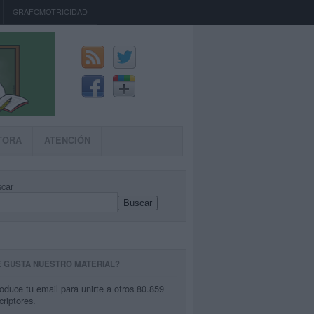
GRAFOMOTRICIDAD
TORA
ATENCIÓN
car
Buscar
E GUSTA NUESTRO MATERIAL?
roduce tu email para unirte a otros 80.859
criptores.