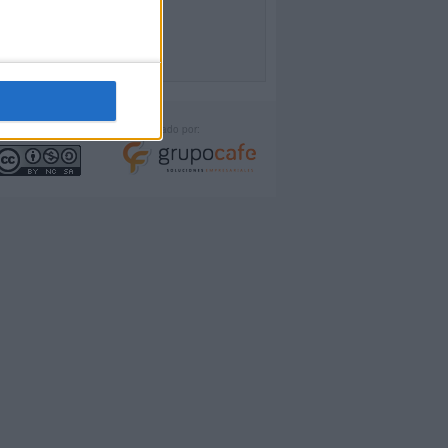
icencia:
Desarrollado por: