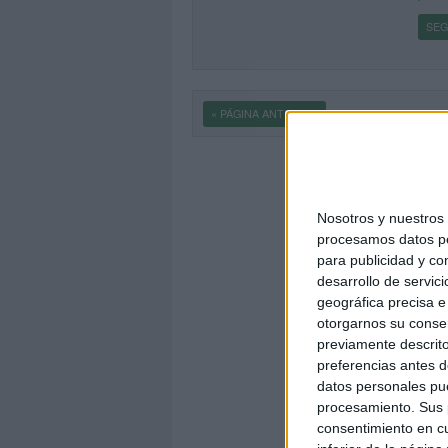
SEG
« PÁGINA ANTERIOR
Nosotros y nuestro
procesamos datos per
para publicidad y co
desarrollo de servici
geográfica precisa e 
otorgarnos su conse
previamente descrito
preferencias antes d
datos personales pue
procesamiento. Sus p
consentimiento en cu