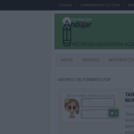
LENGUA
COMPRENSIÓN LECTORA
MA
INICIO
NAVIDAD
MATEMÁTIC
ARCHIVO DE FORMATO PDF
TAR
MOM
Publi
0
¡Salu
Andúj
gratu
prese