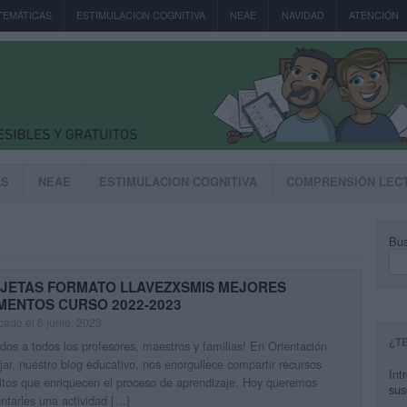
TEMÁTICAS
ESTIMULACION COGNITIVA
NEAE
NAVIDAD
ATENCIÓN
AS
NEAE
ESTIMULACION COGNITIVA
COMPRENSIÓN LEC
Bus
JETAS FORMATO LLAVEZXSMIS MEJORES
ENTOS CURSO 2022-2023
cado el 6 junio, 2023
¿T
dos a todos los profesores, maestros y familias! En Orientación
ar, nuestro blog educativo, nos enorgullece compartir recursos
Int
itos que enriquecen el proceso de aprendizaje. Hoy queremos
sus
ntarles una actividad […]