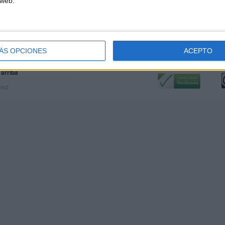
 web.
ÁS OPCIONES
ACEPTO
Calidad:
L
 arriba
rved