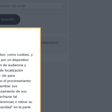
ección
il
Suscribir
GUE NUESTROS TABLEROS EN PINTEREST
ivo, como cookies, y
por un dispositivo
ón de audiencia y
CEBOOK
de localización
 clic para
bo el procesamiento
cambiar sus
esamiento de sus
echazar tal
erencias o retirar su
vacidad" en la parte