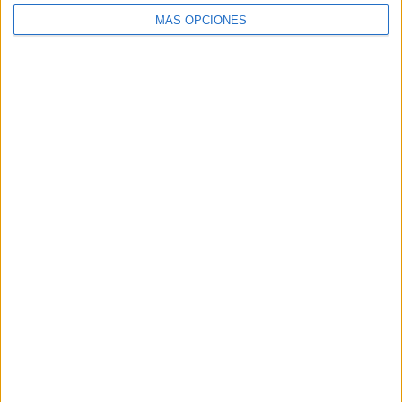
SEGUIR LEYENDO
MÁS OPCIONES
Buscar
Buscar
¿TE GUSTA NUESTRO MATERIAL?
Introduce tu email para unirte a otros
80.869 suscriptores.
Dirección
de