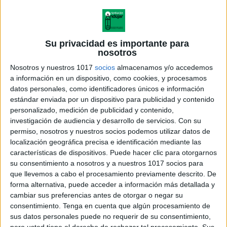
#dislalia ROTACISMO Y COMPRENSIÓN
LECTORA El ferrocarril de Roberto y
Su privacidad es importante para
Ramón editable
nosotros
Publicado el 3 junio, 2017
Nosotros y nuestros 1017
socios
almacenamos y/o accedemos
Os dejamos este divertido cuento adaptado por
a información en un dispositivo, como cookies, y procesamos
datos personales, como identificadores únicos e información
nosotros especialmente para trabajar con niños que
estándar enviada por un dispositivo para publicidad y contenido
presentan problemas de lectura con la letra «r»
personalizado, medición de publicidad y contenido,
rotacismo, un tipo de dislalia funcional que presentan
investigación de audiencia y desarrollo de servicios.
Con su
[…]
permiso, nosotros y nuestros socios podemos utilizar datos de
localización geográfica precisa e identificación mediante las
SEGUIR LEYENDO
características de dispositivos. Puede hacer clic para otorgarnos
su consentimiento a nosotros y a nuestros 1017 socios para
que llevemos a cabo el procesamiento previamente descrito. De
forma alternativa, puede acceder a información más detallada y
cambiar sus preferencias antes de otorgar o negar su
consentimiento.
Tenga en cuenta que algún procesamiento de
sus datos personales puede no requerir de su consentimiento,