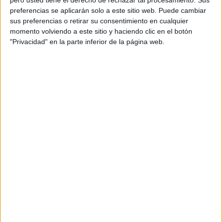
pero usted tiene el derecho de rechazar tal procesamiento. Sus
preferencias se aplicarán solo a este sitio web. Puede cambiar
sus preferencias o retirar su consentimiento en cualquier
momento volviendo a este sitio y haciendo clic en el botón
"Privacidad" en la parte inferior de la página web.
Didáctica del Lenguaje en Primaria:
Problemas de Habla: Dislalias
Publicado el 30 mayo, 2017
A lo largo del proceso vital, podemos encontrarnos con
dificultades comunicativas, lingüísticas o pragmáticas
que dificultan la inteligibilidad de habla. Provocado por
diferentes etiologías como pueden ser: trastornos,
malformaciones, traumatismos […]
SEGUIR LEYENDO