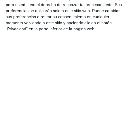
pero usted tiene el derecho de rechazar tal procesamiento. Sus
preferencias se aplicarán solo a este sitio web. Puede cambiar
sus preferencias o retirar su consentimiento en cualquier
momento volviendo a este sitio y haciendo clic en el botón
"Privacidad" en la parte inferior de la página web.
Flashcards Imprimibles sobre Vocabulario
de la Ropa en Inglés
Publicado el 25 enero, 2025
Hoy compartimos un material educativo ideal para
enseñar vocabulario en inglés de forma visual y
divertida: Flashcards de ropa. Estas tarjetas coloridas
están diseñadas para facilitar el aprendizaje de