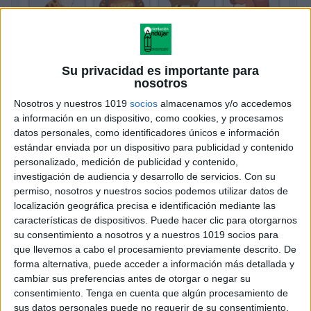
Su privacidad es importante para
Flashcards Imprimibles sobre Vocabulario
nosotros
de los Animales del Bosque en Inglés
Nosotros y nuestros 1019
socios
almacenamos y/o accedemos
Publicado el 7 abril, 2025
a información en un dispositivo, como cookies, y procesamos
Hoy compartimos un material educativo ideal para
datos personales, como identificadores únicos e información
estándar enviada por un dispositivo para publicidad y contenido
enseñar vocabulario en inglés de forma visual y
personalizado, medición de publicidad y contenido,
divertida: Flashcards del Vocabulario de los Animales
investigación de audiencia y desarrollo de servicios.
Con su
del Bosque. Estas tarjetas coloridas están diseñadas
permiso, nosotros y nuestros socios podemos utilizar datos de
para facilitar el aprendizaje de […]
localización geográfica precisa e identificación mediante las
características de dispositivos. Puede hacer clic para otorgarnos
SEGUIR LEYENDO
su consentimiento a nosotros y a nuestros 1019 socios para
que llevemos a cabo el procesamiento previamente descrito. De
forma alternativa, puede acceder a información más detallada y
cambiar sus preferencias antes de otorgar o negar su
consentimiento.
Tenga en cuenta que algún procesamiento de
sus datos personales puede no requerir de su consentimiento,