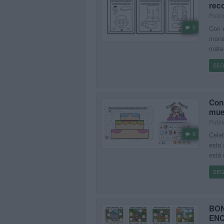
reco
Publi
0
Con e
monst
mater
SEG
Cons
mue
Publi
0
Celeb
esta 
está 
SEG
BON
ENC