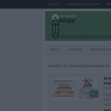
LENGUA
COMPRENSIÓN LECTORA
MA
INICIO
NAVIDAD
MATEMÁTIC
ARCHIVO DE HABILIDADES MANUALES
Arma
mue
Publi
0
Celeb
esta 
está 