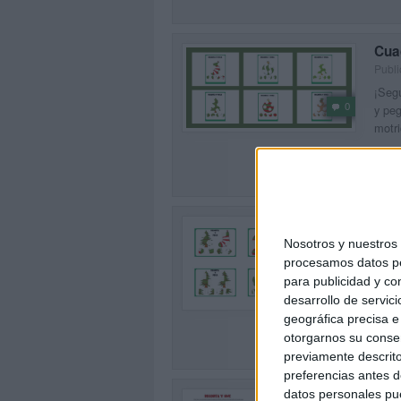
Cua
Publi
¡Segu
0
y peg
motri
SEG
Cua
Publi
Nosotros y nuestro
procesamos datos per
¡Haz 
para publicidad y co
atenc
0
activ
desarrollo de servici
geográfica precisa e 
SEG
otorgarnos su conse
previamente descrito
preferencias antes d
datos personales pue
Col