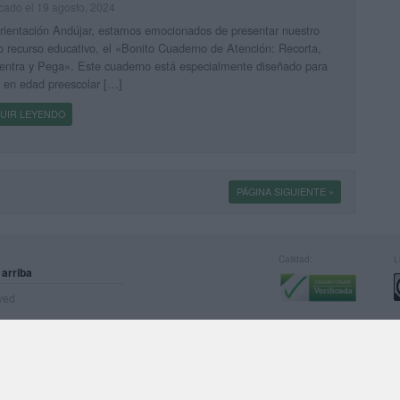
cado el 19 agosto, 2024
ientación Andújar, estamos emocionados de presentar nuestro
 recurso educativo, el «Bonito Cuaderno de Atención: Recorta,
entra y Pega». Este cuaderno está especialmente diseñado para
 en edad preescolar […]
UIR LEYENDO
PÁGINA SIGUIENTE »
Calidad:
L
 arriba
rved