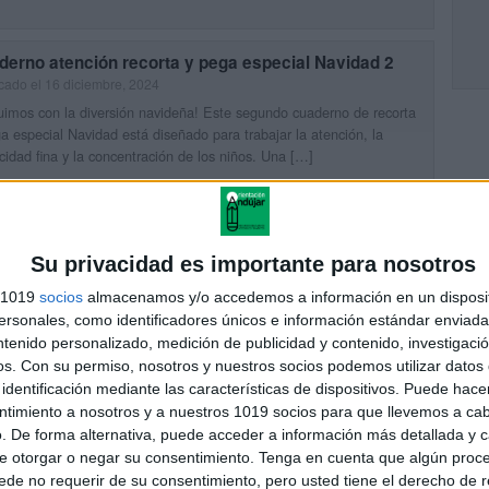
derno atención recorta y pega especial Navidad 2
cado el 16 diciembre, 2024
imos con la diversión navideña! Este segundo cuaderno de recorta
a especial Navidad está diseñado para trabajar la atención, la
cidad fina y la concentración de los niños. Una […]
UIR LEYENDO
Su privacidad es importante para nosotros
derno atención recorta y pega especial Navidad 1
cado el 12 diciembre, 2024
s 1019
socios
almacenamos y/o accedemos a información en un disposit
sonales, como identificadores únicos e información estándar enviada 
que esta Navidad sea divertida y educativa con este cuaderno de
ntenido personalizado, medición de publicidad y contenido, investigaci
ión especial! Diseñado para niños en etapa infantil y primaria, estas
idades de recortar y pegar no solo […]
os.
Con su permiso, nosotros y nuestros socios podemos utilizar datos 
identificación mediante las características de dispositivos. Puede hacer
UIR LEYENDO
ntimiento a nosotros y a nuestros 1019 socios para que llevemos a ca
. De forma alternativa, puede acceder a información más detallada y 
e otorgar o negar su consentimiento.
Tenga en cuenta que algún proc
de no requerir de su consentimiento, pero usted tiene el derecho de r
orea, recorta y une este cascanueces para hacer una