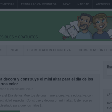
TEMÁTICAS
ESTIMULACION COGNITIVA
NEAE
NAVIDAD
ATENCIÓN
AS
NEAE
ESTIMULACION COGNITIVA
COMPRENSIÓN LEC
Bus
 decora y construye el mini altar para el día de los
rtos color
cado el 28 octubre, 2025
¿T
ra el Día de los Muertos de una manera creativa y educativa con
actividad especial: Construye y decora un mini altar. Este recurso
Int
diseñado para que los niños […]
sus