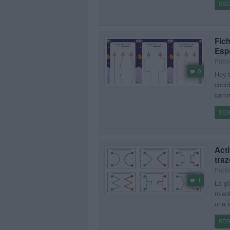
SEG
Fich
Esp
Publi
0
Hoy t
coord
camin
SEG
Act
traz
Publi
1
La gi
mient
una a
SEG