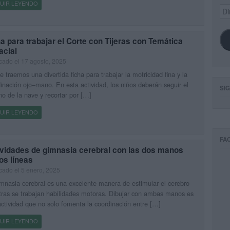
UIR LEYENDO
Dir
de
ema
a para trabajar el Corte con Tijeras con Temática
acial
cado el 17 agosto, 2025
e traemos una divertida ficha para trabajar la motricidad fina y la
inación ojo–mano. En esta actividad, los niños deberán seguir el
SI
o de la nave y recortar por […]
UIR LEYENDO
FA
ividades de gimnasia cerebral con las dos manos
os líneas
cado el 5 enero, 2025
mnasia cerebral es una excelente manera de estimular el cerebro
ras se trabajan habilidades motoras. Dibujar con ambas manos es
ctividad que no solo fomenta la coordinación entre […]
UIR LEYENDO