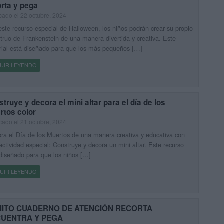
rta y pega
cado el 22 octubre, 2024
ste recurso especial de Halloween, los niños podrán crear su propio
ruo de Frankenstein de una manera divertida y creativa. Este
ial está diseñado para que los más pequeños […]
UIR LEYENDO
truye y decora el mini altar para el día de los
rtos color
cado el 21 octubre, 2024
ra el Día de los Muertos de una manera creativa y educativa con
actividad especial: Construye y decora un mini altar. Este recurso
diseñado para que los niños […]
UIR LEYENDO
ITO CUADERNO DE ATENCIÓN RECORTA
UENTRA Y PEGA