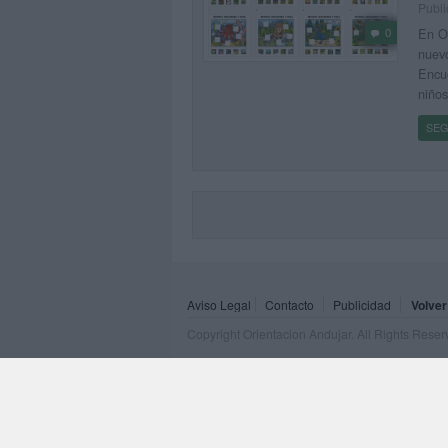
Publi
En Or
0
nuevo
Encu
niños
SEG
Aviso Legal
Contacto
Publicidad
Volver
Copyright Orientacion Andujar. All Rights Rese