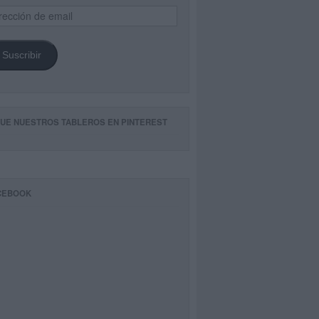
ección
il
Suscribir
GUE NUESTROS TABLEROS EN PINTEREST
CEBOOK