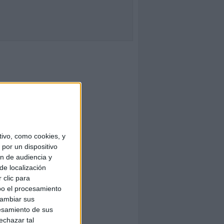
ivo, como cookies, y
por un dispositivo
ón de audiencia y
de localización
 clic para
bo el procesamiento
cambiar sus
esamiento de sus
echazar tal