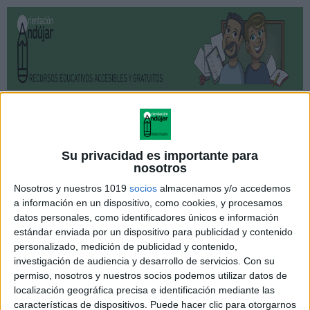
Atención
,
colorear
,
MOTRICIDAD
,
RECORTAR
Colorea, recorta y une este
Su privacidad es importante para
nosotros
cascanueces para hacer una
Nosotros y nuestros 1019
socios
almacenamos y/o accedemos
bonita marioneta
a información en un dispositivo, como cookies, y procesamos
datos personales, como identificadores únicos e información
Publicado por
orientacionandujar
el 11 diciembre, 2024
estándar enviada por un dispositivo para publicidad y contenido
personalizado, medición de publicidad y contenido,
investigación de audiencia y desarrollo de servicios.
Con su
Esta Navidad, dale vida a un clásico personaje
permiso, nosotros y nuestros socios podemos utilizar datos de
localización geográfica precisa e identificación mediante las
navideño con esta divertida manualidad:
características de dispositivos. Puede hacer clic para otorgarnos