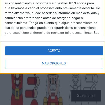
una
marioneta de Cascanueces
. Esta actividad es
su consentimiento a nosotros y a nuestros 1019 socios para
ideal para niños, combinando
colorear, recortar y
que llevemos a cabo el procesamiento previamente descrito. De
forma alternativa, puede acceder a información más detallada y
ensamblar
para crear una figura articulada y llena de
cambiar sus preferencias antes de otorgar o negar su
magia navideña.
consentimiento.
Tenga en cuenta que algún procesamiento de
sus datos personales puede no requerir de su consentimiento,
pero usted tiene el derecho de rechazar tal procesamiento. Sus
preferencias se aplicarán solo a este sitio web. Puede cambiar
sus preferencias o retirar su consentimiento en cualquier
momento volviendo a este sitio y haciendo clic en el botón
ACEPTO
"Privacidad" en la parte inferior de la página web.
MÁS OPCIONES
Suscribirse