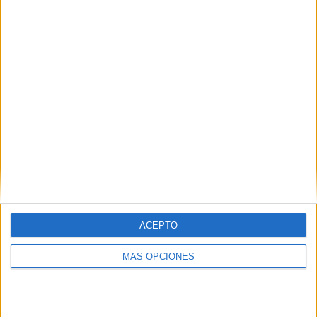
¿TE GUSTA NUESTRO MATERIAL?
Introduce tu email para unirte a otros
80.870 suscriptores.
Dirección
de
email
Suscribir
ACEPTO
MÁS OPCIONES
SIGUE NUESTROS TABLEROS EN
PINTEREST