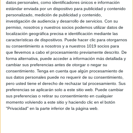
datos personales, como identificadores únicos e información
estándar enviada por un dispositivo para publicidad y contenido
personalizado, medición de publicidad y contenido,
Cómo crear un currículum desde cero:
investigación de audiencia y desarrollo de servicios.
Con su
paso a paso
permiso, nosotros y nuestros socios podemos utilizar datos de
Publicado el 24 enero, 2021
localización geográfica precisa e identificación mediante las
características de dispositivos. Puede hacer clic para otorgarnos
Cómo crear un currículum desde cero: paso a paso Si
su consentimiento a nosotros y a nuestros 1019 socios para
quieres encontrar trabajo deberás crear un currículum
que llevemos a cabo el procesamiento previamente descrito. De
para enviar a las ofertas de empleo y de forma
forma alternativa, puede acceder a información más detallada y
espontánea a empresas. […]
cambiar sus preferencias antes de otorgar o negar su
consentimiento.
Tenga en cuenta que algún procesamiento de
SEGUIR LEYENDO
sus datos personales puede no requerir de su consentimiento,
pero usted tiene el derecho de rechazar tal procesamiento. Sus
preferencias se aplicarán solo a este sitio web. Puede cambiar
sus preferencias o retirar su consentimiento en cualquier
momento volviendo a este sitio y haciendo clic en el botón
"Privacidad" en la parte inferior de la página web.
Buscar
Buscar